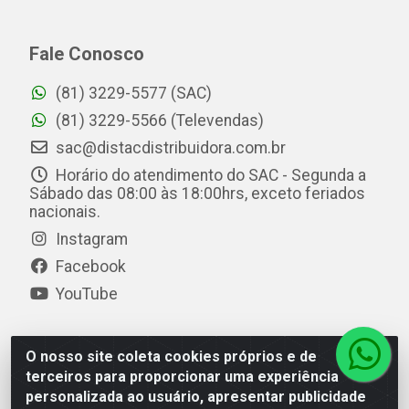
Fale Conosco
(81) 3229-5577 (SAC)
(81) 3229-5566 (Televendas)
sac@distacdistribuidora.com.br
Horário do atendimento do SAC - Segunda a
Sábado das 08:00 às 18:00hrs, exceto feriados
nacionais.
Instagram
Facebook
YouTube
O nosso site coleta cookies próprios e de
Distac Distribuidora - Av. Durval de Góes Monteiro, 7049
terceiros para proporcionar uma experiência
- Jardim Petrópolis - Maceió/AL - CEP 57061-000 - CNPJ
personalizada ao usuário, apresentar publicidade
08.072.649/0001-20