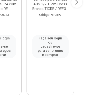
 e 3/4 com
ABS 1/2 15cm Cross
ABS de Mesa Bi
o RE...
Branca TIGRE / REF.3...
Móvel Cross B
996733
Código: 919597
Código: 91
 login
Faça seu login
Faça seu l
u
ou
ou
re-se
cadastre-se
cadastre-
 preços
para ver preços
para ver pr
prar
e comprar
e compr