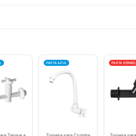
L
PASTA AZUL
PASTA VERME
para Tanque e
Torneira para Cozinha
Torneira par