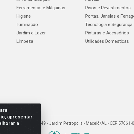
Ferramentas e Máquinas
Pisos e Revestimentos
Higiene
Portas, Janelas e Ferra
Iluminação
Tecnologia e Segurança
Jardim e Lazer
Pinturas e Acessórios
Limpeza
Utilidades Domésticas
para
io, apresentar
elhorar a
val de Góes Monteiro, 7049 - Jardim Petrópolis - Maceió/AL - CEP 5706