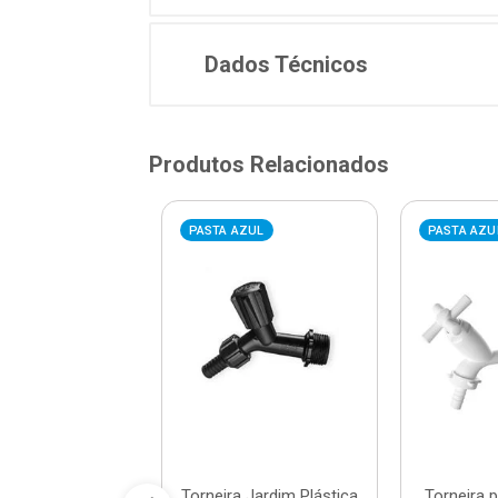
Dados Técnicos
Produtos Relacionados
AZUL
PASTA AZUL
PASTA AZU
ra para Cozinha
Torneira Jardim Plástica
Torneira 