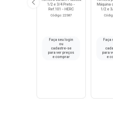
Parede Bica Alta
1/2 e 3/4 Preto -
Máquina 
l Orbe Bra...
Ref.101 - HERC
1/2 e 3
digo: 921289
Código: 22587
Códig
a seu login
Faça seu login
Faça 
ou
ou
adastre-se
cadastre-se
cada
a ver preços
para ver preços
para v
e comprar
e comprar
e c