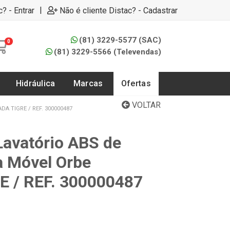
|
c? - Entrar
Não é cliente Distac? - Cadastrar
(81) 3229-5577 (SAC)
0
(81) 3229-5566 (Televendas)
Hidráulica
Marcas
Ofertas
VOLTAR
A TIGRE / REF. 300000487
Lavatório ABS de
a Móvel Orbe
E / REF. 300000487