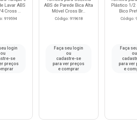
de Lavar ABS
ABS de Parede Bica Alta
Plástico 1/2
/4 Cross ...
Móvel Cross Br...
Bico Pret
o: 919594
Código: 919618
Código: 
seu login
Faça seu login
Faça seu
ou
ou
o
stre-se
cadastre-se
cadast
er preços
para ver preços
para ver
omprar
e comprar
e com