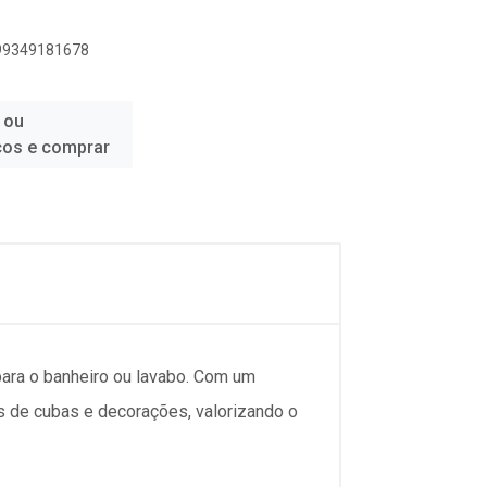
899349181678
 ou
ços e comprar
para o banheiro ou lavabo. Com um
s de cubas e decorações, valorizando o