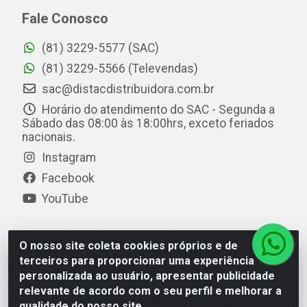
Fale Conosco
(81) 3229-5577 (SAC)
(81) 3229-5566 (Televendas)
sac@distacdistribuidora.com.br
Horário do atendimento do SAC - Segunda a
Sábado das 08:00 às 18:00hrs, exceto feriados
nacionais.
Instagram
Facebook
YouTube
O nosso site coleta cookies próprios e de
Distac Distribuidora - Av. Durval de Góes Monteiro, 7049
terceiros para proporcionar uma experiência
- Jardim Petrópolis - Maceió/AL - CEP 57061-000 - CNPJ
personalizada ao usuário, apresentar publicidade
08.072.649/0001-20
relevante de acordo com o seu perfil e melhorar a
qualidade do nosso site.