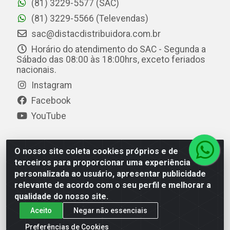
(81) 3229-5577 (SAC)
(81) 3229-5566 (Televendas)
sac@distacdistribuidora.com.br
Horário do atendimento do SAC - Segunda a
Sábado das 08:00 às 18:00hrs, exceto feriados
nacionais.
Instagram
Facebook
YouTube
O nosso site coleta cookies próprios e de
Distac Distribuidora - Av. Durval de Góes Monteiro, 7049
terceiros para proporcionar uma experiência
- Jardim Petrópolis - Maceió/AL - CEP 57061-000 - CNPJ
personalizada ao usuário, apresentar publicidade
08.072.649/0001-20
relevante de acordo com o seu perfil e melhorar a
qualidade do nosso site.
Aceito
Negar não essenciais
Preferências de Cookies