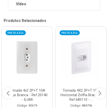
Vídeo
Produtos Relacionados
PASTA AZUL
PASTA AZUL
Tomada 4x2 2P+T 10A
Tomada 4X2 2P+T 10A
Stylus Branca - Ref.20140
Horizontal Zeffia Branca -
- ILUMI
Ref.680110 - ...
Código: 85679
Código: 884796