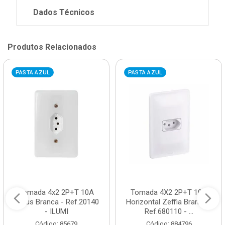
Dados Técnicos
Produtos Relacionados
PASTA AZUL
PASTA AZUL
Tomada 4x2 2P+T 10A
Tomada 4X2 2P+T 10A
Stylus Branca - Ref.20140
Horizontal Zeffia Branca -
- ILUMI
Ref.680110 - ...
Código: 85679
Código: 884796