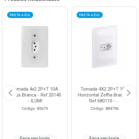
PASTA AZUL
PASTA AZUL
Tomada 4x2 2P+T 10A
Tomada 4X2 2P+T 10A
Stylus Branca - Ref.20140
Horizontal Zeffia Branca -
- ILUMI
Ref.680110 - ...
Código: 85679
Código: 884796
Faça seu login
Faça seu login