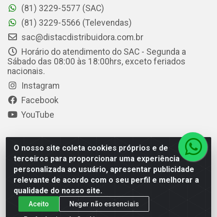
(81) 3229-5577 (SAC)
(81) 3229-5566 (Televendas)
sac@distacdistribuidora.com.br
Horário do atendimento do SAC - Segunda a
Sábado das 08:00 às 18:00hrs, exceto feriados
nacionais.
Instagram
Facebook
YouTube
O nosso site coleta cookies próprios e de
Distac Distribuidora - Av. Durval de Góes Monteiro, 7049 -
terceiros para proporcionar uma experiência
Jardim Petrópolis - Maceió/AL - CEP 57061-000 - CNPJ
personalizada ao usuário, apresentar publicidade
08.072.649/0001-20
relevante de acordo com o seu perfil e melhorar a
qualidade do nosso site.
Aceito
Negar não essenciais