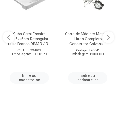
Cuba Semi Encaixe
Carro de Mão em Metal 60
58,5x46cm Retangular
Litros Completo
Duke Branca DIMAR / R...
Construtor Galvaniz...
Código: 294913
Código: 296641
Embalagem: PC0001PC
Embalagem: PC0001PC
Entre ou
Entre ou
cadastre-se
cadastre-se