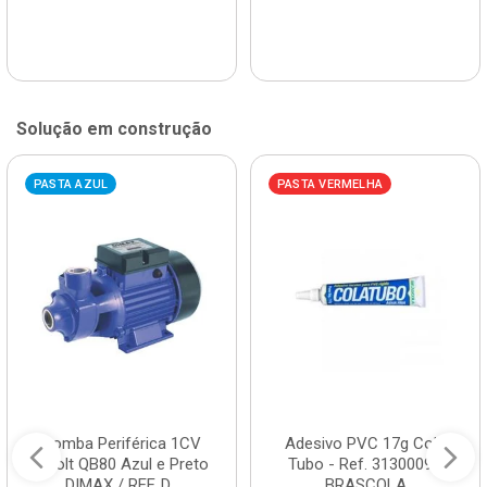
Solução em construção
PASTA AZUL
PASTA VERMELHA
Bomba Periférica 1CV
Adesivo PVC 17g Cola
Bivolt QB80 Azul e Preto
Tubo - Ref. 3130009 -
DIMAX / REF. D...
BRASCOLA