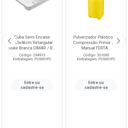
Cuba Semi Encaixe
Pulverizador Plástico de
58,5x46cm Retangular
Compressão Prévia 1,5L
Duke Branca DIMAR / R...
Manual FERTA...
Código: 294913
Código: 301693
Embalagem: PC0001PC
Embalagem: PC0001PC
Entre ou
Entre ou
cadastre-se
cadastre-se