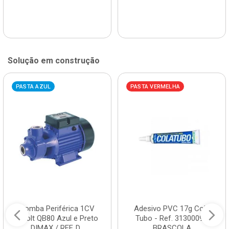
Solução em construção
PASTA AZUL
PASTA VERMELHA
Bomba Periférica 1CV
Adesivo PVC 17g Cola
Bivolt QB80 Azul e Preto
Tubo - Ref. 3130009 -
DIMAX / REF. D...
BRASCOLA