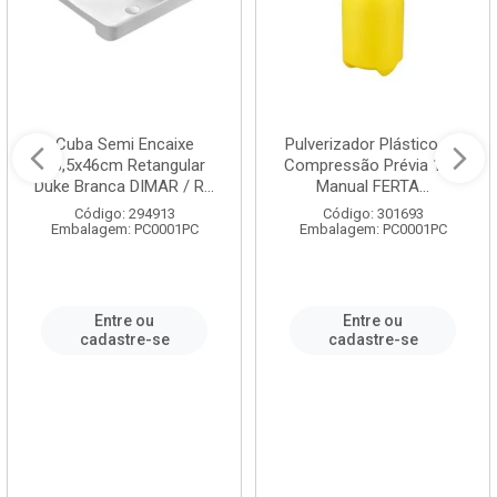
Cuba Semi Encaixe
Pulverizador Plástico de
58,5x46cm Retangular
Compressão Prévia 1,5L
Duke Branca DIMAR / R...
Manual FERTA...
Código: 294913
Código: 301693
Embalagem: PC0001PC
Embalagem: PC0001PC
Entre ou
Entre ou
cadastre-se
cadastre-se