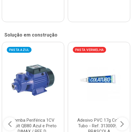
Solução em construção
PASTA AZUL
PASTA VERMELHA
Bomba Periférica 1CV
Adesivo PVC 17g Cola
Bivolt QB80 Azul e Preto
Tubo - Ref. 3130009 -
DIMAX / REF. D...
BRASCOLA