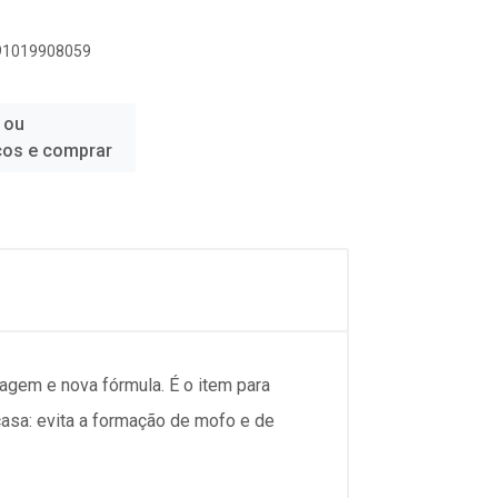
891019908059
 ou
ços e comprar
alagem e nova fórmula. É o item para
asa: evita a formação de mofo e de