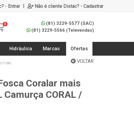
|
c? - Entrar
Não é cliente Distac? - Cadastrar
(81) 3229-5577 (SAC)
0
(81) 3229-5566 (Televendas)
Hidráulica
Marcas
Ofertas
VOLTAR
5271385
 Fosca Coralar mais
8L Camurça CORAL /