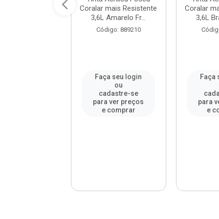
 mais Resistente
Coralar mais Resistente
Coralar ma
Laranja Mar...
3,6L Amarelo Fr...
3,6L Br
digo: 911966
Código: 889210
Códig
a seu login
Faça seu login
Faça 
ou
ou
adastre-se
cadastre-se
cada
a ver preços
para ver preços
para v
e comprar
e comprar
e c