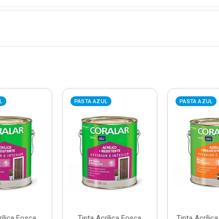
L
PASTA AZUL
PASTA AZUL
rílica Fosca
Tinta Acrílica Fosca
Tinta Acrílic