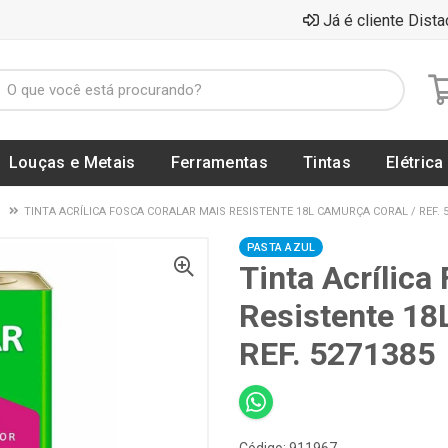
Já é cliente Dista
Louças e Metais
Ferramentas
Tintas
Elétrica
D
TINTA ACRÍLICA FOSCA CORALAR MAIS RESISTENTE 18L CAMURÇA CORAL / REF. 
PASTA AZUL
Tinta Acrílica
Resistente 1
REF. 5271385