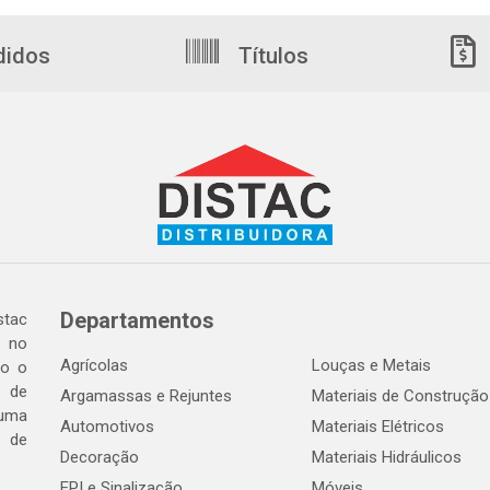
didos
Títulos
Departamentos
tac
a no
Agrícolas
Louças e Metais
do o
 de
Argamassas e Rejuntes
Materiais de Construção
 uma
Automotivos
Materiais Elétricos
e de
Decoração
Materiais Hidráulicos
EPI e Sinalização
Móveis