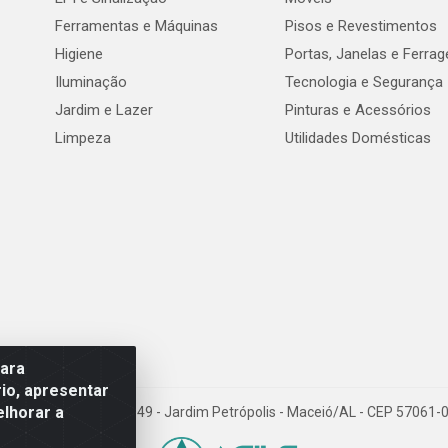
Ferramentas e Máquinas
Pisos e Revestimentos
Higiene
Portas, Janelas e Ferra
Iluminação
Tecnologia e Segurança
Jardim e Lazer
Pinturas e Acessórios
Limpeza
Utilidades Domésticas
para
io, apresentar
elhorar a
val de Góes Monteiro, 7049 - Jardim Petrópolis - Maceió/AL - CEP 5706