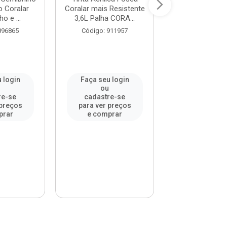
o Coralar
Coralar mais Resistente
Coralar mais Re
ho e ...
3,6L Palha CORA...
3,6L Oceano 
896865
Código: 911957
Código: 91
 login
Faça seu login
Faça seu l
u
ou
ou
re-se
cadastre-se
cadastre-
 preços
para ver preços
para ver pr
prar
e comprar
e compr