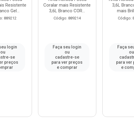
is Resistente
Coralar mais Resistente
3,6L Branc
anco Gel...
3,6L Branco COR...
mais Bril
o: 889212
Código: 889214
Código: 
seu login
Faça seu login
Faça seu
ou
ou
o
stre-se
cadastre-se
cadast
er preços
para ver preços
para ver
omprar
e comprar
e com