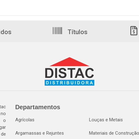
idos
Títulos
Departamentos
tac
 no
Agrícolas
Louças e Metais
o o
gar
Argamassas e Rejuntes
Materiais de Construçã
 de