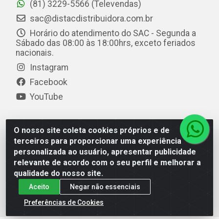
(81) 3229-5566 (Televendas)
sac@distacdistribuidora.com.br
Horário do atendimento do SAC - Segunda a
Sábado das 08:00 às 18:00hrs, exceto feriados
nacionais.
Instagram
Facebook
YouTube
O nosso site coleta cookies próprios e de
Distac Distribuidora - Av. Durval de Góes Monteiro, 7049
terceiros para proporcionar uma experiência
- Jardim Petrópolis - Maceió/AL - CEP 57061-000 - CNPJ
personalizada ao usuário, apresentar publicidade
08.072.649/0001-20
relevante de acordo com o seu perfil e melhorar a
qualidade do nosso site.
Aceito
Negar não essenciais
Preferências de Cookies