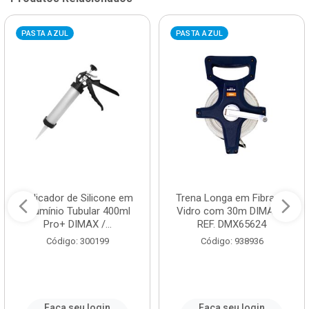
PASTA AZUL
PASTA AZUL
Aplicador de Silicone em
Trena Longa em Fibra de
Alumínio Tubular 400ml
Vidro com 30m DIMAX /
Pro+ DIMAX /...
REF. DMX65624
Código: 300199
Código: 938936
Faça seu login
Faça seu login