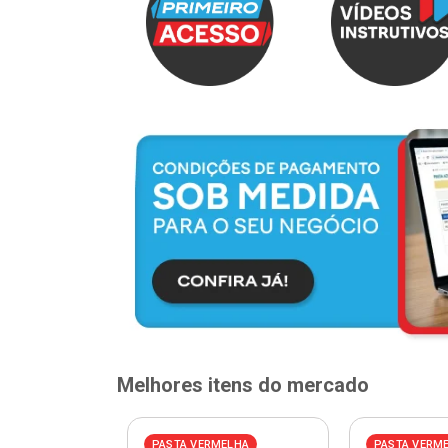
Melhores itens do mercado
ELHA
PASTA VERMELHA
PASTA VERM