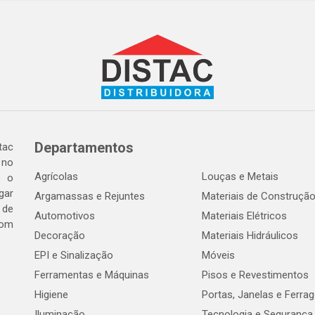
Departamentos
tac
 no
Agrícolas
Louças e Metais
o o
gar
Argamassas e Rejuntes
Materiais de Construçã
 de
Automotivos
Materiais Elétricos
com
Decoração
Materiais Hidráulicos
EPI e Sinalização
Móveis
Ferramentas e Máquinas
Pisos e Revestimentos
Higiene
Portas, Janelas e Ferra
Iluminação
Tecnologia e Segurança