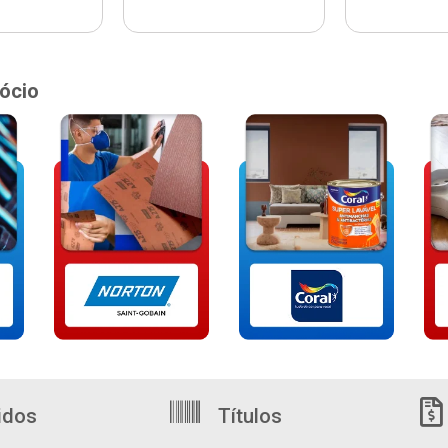
ócio
idos
Títulos