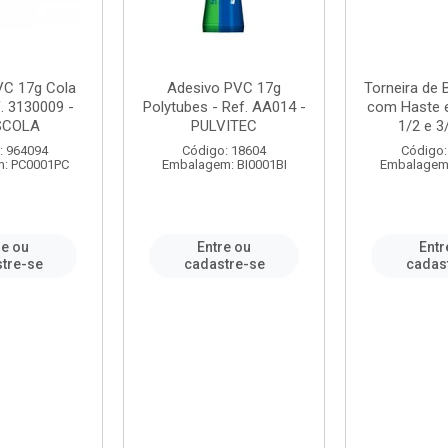
VC 17g Cola
Adesivo PVC 17g
Torneira de
. 3130009 -
Polytubes - Ref. AA014 -
com Haste 
SCOLA
PULVITEC
1/2 e 3/
: 964094
Código: 18604
Código:
: PC0001PC
Embalagem: BI0001BI
Embalagem
re ou
Entre ou
Entr
tre-se
cadastre-se
cadas