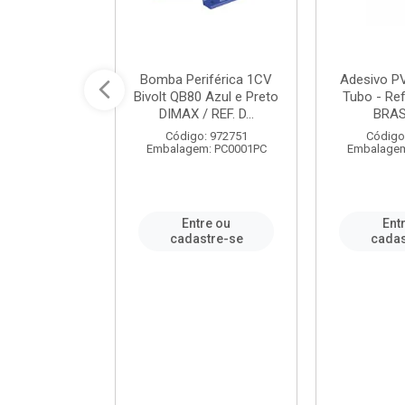
ável em PVC
Bomba Periférica 1CV
Adesivo P
ORTLEV / REF.
Bivolt QB80 Azul e Preto
Tubo - Ref
10129
DIMAX / REF. D...
BRA
: 995336
Código: 972751
Código
m: PC0001PC
Embalagem: PC0001PC
Embalagem
re ou
Entre ou
Ent
stre-se
cadastre-se
cadas