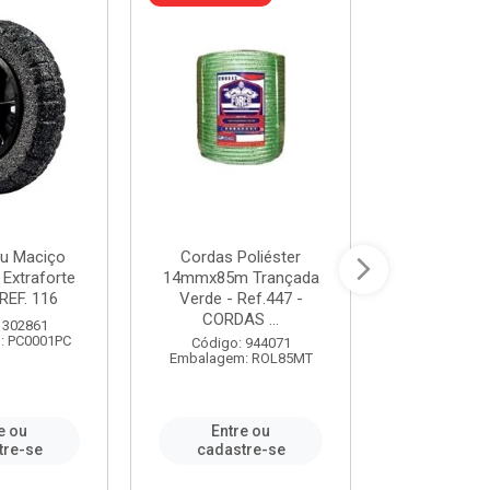
u Maciço
Cordas Poliéster
Furadeira de
 Extraforte
14mmx85m Trançada
Polegadas 
REF. 116
Verde - Ref.447 -
Velocidad
CORDAS ...
 302861
Código:
: PC0001PC
Embalagem:
Código: 944071
Embalagem: ROL85MT
e ou
Entre ou
Entr
tre-se
cadastre-se
cadast