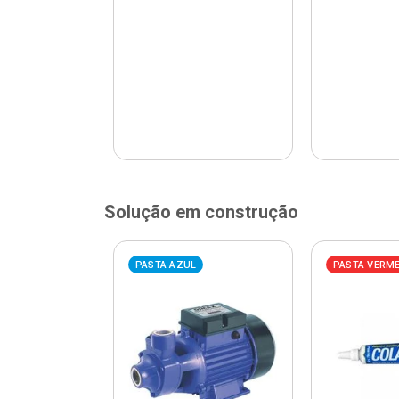
Solução em construção
ELHA
PASTA AZUL
PASTA VERM