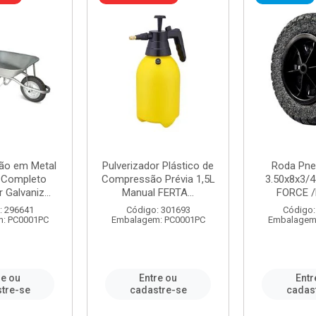
ão em Metal
Pulverizador Plástico de
Roda Pne
s Completo
Compressão Prévia 1,5L
3.50x8x3/4
 Galvaniz...
Manual FERTA...
FORCE /
: 296641
Código: 301693
Código:
: PC0001PC
Embalagem: PC0001PC
Embalagem
re ou
Entre ou
Entr
tre-se
cadastre-se
cadas