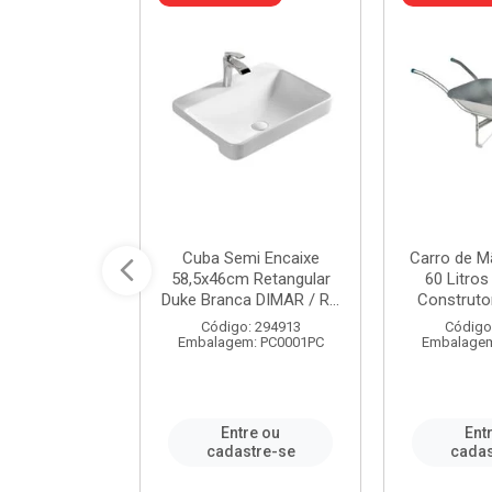
 Nivela Piso
Cuba Semi Encaixe
Carro de M
0 Peças Eco
58,5x46cm Retangular
60 Litro
TAG / REF...
Duke Branca DIMAR / R...
Construtor
: 982306
Código: 294913
Código
m: PT0050PC
Embalagem: PC0001PC
Embalagem
re ou
Entre ou
Ent
stre-se
cadastre-se
cadas