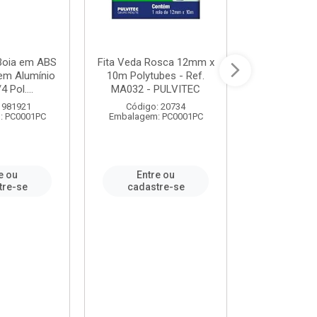
 Boia em ABS
Fita Veda Rosca 12mm x
Tê Soldável
em Alumínio
10m Polytubes - Ref.
Ref.222002
4 Pol....
MA032 - PULVITEC
 981921
Código: 20734
Código:
: PC0001PC
Embalagem: PC0001PC
Embalagem:
e ou
Entre ou
Entr
tre-se
cadastre-se
cadast