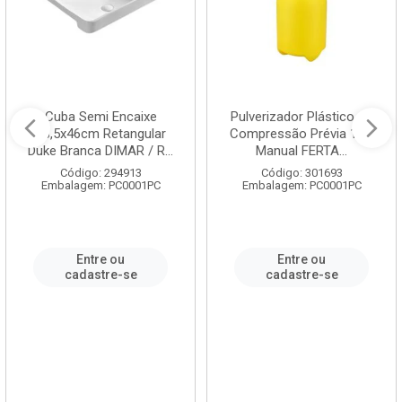
Cuba Semi Encaixe
Pulverizador Plástico de
58,5x46cm Retangular
Compressão Prévia 1,5L
Duke Branca DIMAR / R...
Manual FERTA...
Código: 294913
Código: 301693
Embalagem: PC0001PC
Embalagem: PC0001PC
Entre ou
Entre ou
cadastre-se
cadastre-se