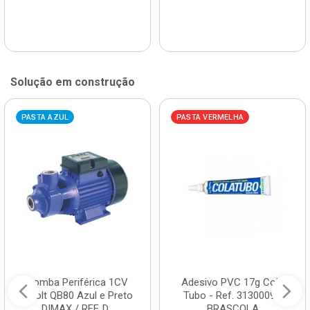
Solução em construção
PASTA AZUL
PASTA VERMELHA
Bomba Periférica 1CV
Adesivo PVC 17g Cola
Bivolt QB80 Azul e Preto
Tubo - Ref. 3130009 -
DIMAX / REF. D...
BRASCOLA