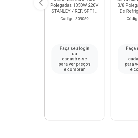
71/4 BLACK E
Polegadas 1350W 220V
3/8 Poleg
CKER / REF.
STANLEY / REF. SPT1...
De Refrig
S1004B...
Código: 309059
Códig
digo: 918218
a seu login
Faça seu login
Faça 
ou
ou
adastre-se
cadastre-se
cada
a ver preços
para ver preços
para v
 comprar
e comprar
e c