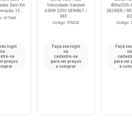
adas Sem Kit
Velocidade Variável
400w220v 
eração 13...
650W 220V DEWALT /
DECKER / RE
REF. ...
B2
o: 917440
Código: 970252
Código: 
seu login
Faça seu login
Faça seu
ou
ou
ou
stre-se
cadastre-se
cadast
er preços
para ver preços
para ver
omprar
e comprar
e com