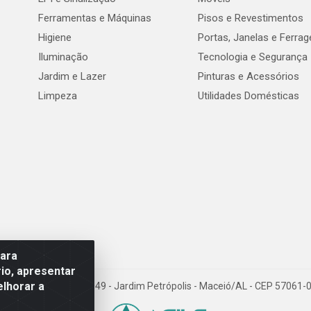
Ferramentas e Máquinas
Pisos e Revestimentos
Higiene
Portas, Janelas e Ferra
Iluminação
Tecnologia e Segurança
Jardim e Lazer
Pinturas e Acessórios
Limpeza
Utilidades Domésticas
para
io, apresentar
elhorar a
val de Góes Monteiro, 7049 - Jardim Petrópolis - Maceió/AL - CEP 5706