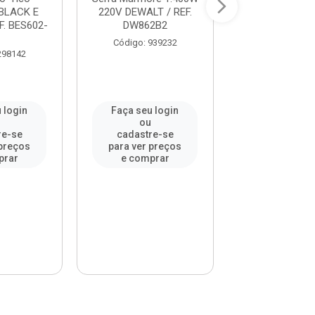
BLACK E
220V DEWALT / REF.
Polegadas 120
F. BES602-
DW862B2
BLACK E DECKER
Código: 939232
Código: 309
298142
 login
Faça seu login
Faça seu l
ou
ou
re-se
cadastre-se
cadastre-
 preços
para ver preços
para ver pr
prar
e comprar
e compr