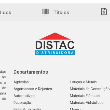
didos
Títulos
Departamentos
tac
a no
Agrícolas
Louças e Metais
do o
 de
Argamassas e Rejuntes
Materiais de Construção
 uma
Automotivos
Materiais Elétricos
e de
Decoração
Materiais Hidráulicos
EPI e Sinalização
Móveis