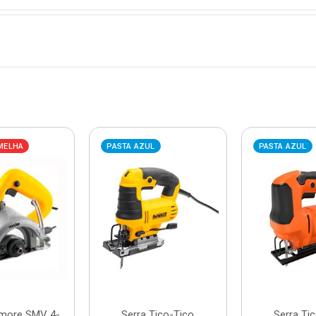
MELHA
PASTA AZUL
PASTA AZUL
rmore SMV 4-
Serra Tico-Tico
Serra Ti