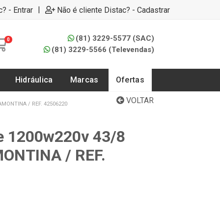
|
c? - Entrar
Não é cliente Distac? - Cadastrar
(81) 3229-5577 (SAC)
0
(81) 3229-5566 (Televendas)
Hidráulica
Marcas
Ofertas
VOLTAR
MONTINA / REF. 42506220
e 1200w220v 43/8
ONTINA / REF.