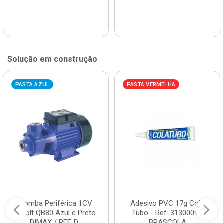
Solução em construção
PASTA AZUL
PASTA VERMELHA
Bomba Periférica 1CV
Adesivo PVC 17g Cola
Bivolt QB80 Azul e Preto
Tubo - Ref. 3130009 -
DIMAX / REF. D...
BRASCOLA