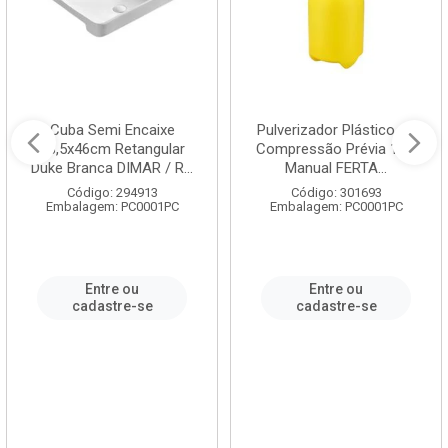
Cuba Semi Encaixe
Pulverizador Plástico de
58,5x46cm Retangular
Compressão Prévia 1,5L
Duke Branca DIMAR / R...
Manual FERTA...
Código: 294913
Código: 301693
Embalagem: PC0001PC
Embalagem: PC0001PC
Entre ou
Entre ou
cadastre-se
cadastre-se