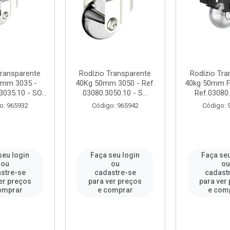
Transparente
Rodízio Transparente
Rodízio Tra
5mm 3035 -
40Kg 50mm 3050 - Ref.
40kg 50mm Fr
035.10 - SO...
03080.3050.10 - S...
Ref.03080.
o: 965932
Código: 965942
Código: 
seu login
Faça seu login
Faça seu
ou
ou
o
stre-se
cadastre-se
cadast
er preços
para ver preços
para ver
omprar
e comprar
e com