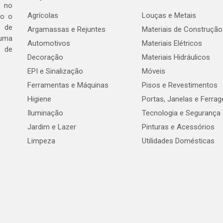
a no
Agrícolas
Louças e Metais
do o
 de
Argamassas e Rejuntes
Materiais de Construção
 uma
Automotivos
Materiais Elétricos
e de
Decoração
Materiais Hidráulicos
EPI e Sinalização
Móveis
Ferramentas e Máquinas
Pisos e Revestimentos
Higiene
Portas, Janelas e Ferra
Iluminação
Tecnologia e Segurança
Jardim e Lazer
Pinturas e Acessórios
Limpeza
Utilidades Domésticas