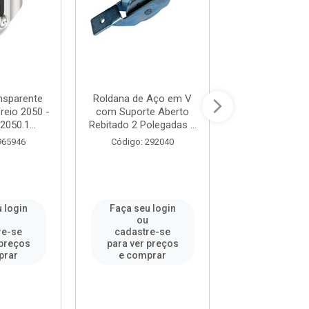
nsparente
Roldana de Aço em V
Roldana de A
eio 2050 -
com Suporte Aberto
com Suporte 
2050.1...
Rebitado 2 Polegadas ...
Rebitado 11/2 P
965946
Código: 292040
Código: 29
 login
Faça seu login
Faça seu l
u
ou
ou
re-se
cadastre-se
cadastre-
 preços
para ver preços
para ver pr
prar
e comprar
e compr