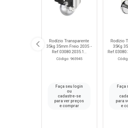
na de Aço em U
Rodízio Transparente
Rodízio 
no 2 Polegadas
35kg 35mm Freio 2035 -
35Kg 3
DANAS / REF....
Ref.03080.2035.1...
Ref.03080.3
digo: 295898
Código: 965945
Códig
a seu login
Faça seu login
Faça 
ou
ou
adastre-se
cadastre-se
cada
a ver preços
para ver preços
para v
e comprar
e comprar
e c