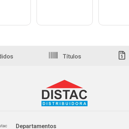
didos
Títulos
Departamentos
tac