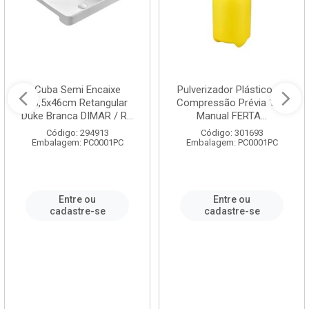
Cuba Semi Encaixe
Pulverizador Plástico de
58,5x46cm Retangular
Compressão Prévia 1,5L
Duke Branca DIMAR / R...
Manual FERTA...
Código: 294913
Código: 301693
Embalagem: PC0001PC
Embalagem: PC0001PC
Entre ou
Entre ou
cadastre-se
cadastre-se