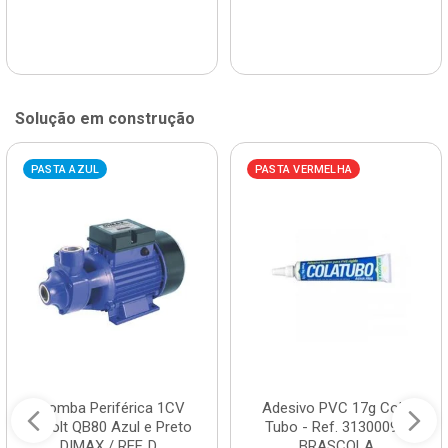
Solução em construção
PASTA AZUL
PASTA VERMELHA
Bomba Periférica 1CV
Adesivo PVC 17g Cola
Bivolt QB80 Azul e Preto
Tubo - Ref. 3130009 -
DIMAX / REF. D...
BRASCOLA