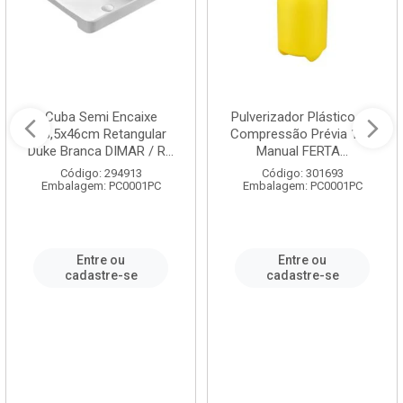
Cuba Semi Encaixe
Pulverizador Plástico de
58,5x46cm Retangular
Compressão Prévia 1,5L
Duke Branca DIMAR / R...
Manual FERTA...
Código: 294913
Código: 301693
Embalagem: PC0001PC
Embalagem: PC0001PC
Entre ou
Entre ou
cadastre-se
cadastre-se