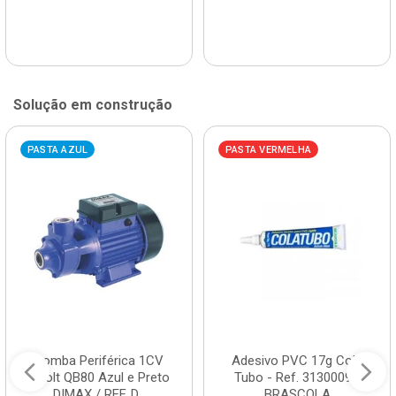
Solução em construção
PASTA AZUL
PASTA VERMELHA
Bomba Periférica 1CV
Adesivo PVC 17g Cola
Bivolt QB80 Azul e Preto
Tubo - Ref. 3130009 -
DIMAX / REF. D...
BRASCOLA