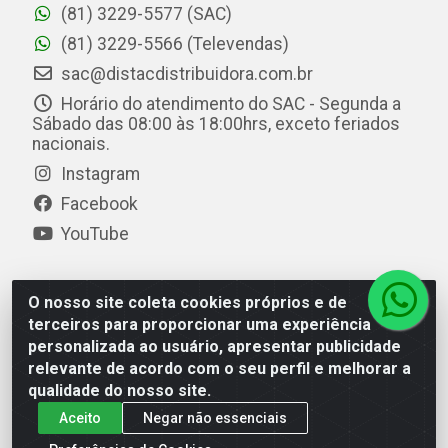
(81) 3229-5577 (SAC)
(81) 3229-5566 (Televendas)
sac@distacdistribuidora.com.br
Horário do atendimento do SAC - Segunda a
Sábado das 08:00 às 18:00hrs, exceto feriados
nacionais.
Instagram
Facebook
YouTube
O nosso site coleta cookies próprios e de
Distac Distribuidora - Av. Durval de Góes Monteiro, 7049
terceiros para proporcionar uma experiência
- Jardim Petrópolis - Maceió/AL - CEP 57061-000 - CNPJ
personalizada ao usuário, apresentar publicidade
08.072.649/0001-20
relevante de acordo com o seu perfil e melhorar a
qualidade do nosso site.
Aceito
Negar não essenciais