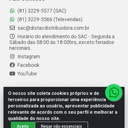
(81) 3229-5577 (SAC)
(81) 3229-5566 (Televendas)
sac@distacdistribuidora.com.br
Horário do atendimento do SAC - Segunda a
Sábado das 08:00 às 18:00hrs, exceto feriados
nacionais.
Instagram
Facebook
YouTube
O nosso site coleta cookies próprios e de
Distac Distribuidora - Av. Durval de Góes Monteiro, 7049
terceiros para proporcionar uma experiência
- Jardim Petrópolis - Maceió/AL - CEP 57061-000 - CNPJ
personalizada ao usuário, apresentar publicidade
08.072.649/0001-20
relevante de acordo com o seu perfil e melhorar a
qualidade do nosso site.
Aceito
Negar não essenciais