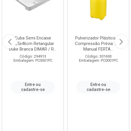
Cuba Semi Encaixe
Pulverizador Plástico de
58,5x46cm Retangular
Compressão Prévia 1,5L
Duke Branca DIMAR / R...
Manual FERTA...
Código: 294913
Código: 301693
Embalagem: PC0001PC
Embalagem: PC0001PC
Entre ou
Entre ou
cadastre-se
cadastre-se