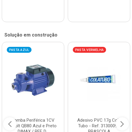
Solução em construção
PASTA AZUL
PASTA VERMELHA
Bomba Periférica 1CV
Adesivo PVC 17g Cola
Bivolt QB80 Azul e Preto
Tubo - Ref. 3130009 -
DIMAX / REF. D...
BRASCOLA