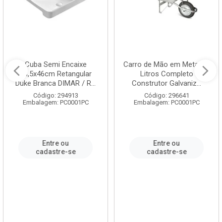
Cuba Semi Encaixe
Carro de Mão em Metal 60
58,5x46cm Retangular
Litros Completo
Duke Branca DIMAR / R...
Construtor Galvaniz...
Código: 294913
Código: 296641
Embalagem: PC0001PC
Embalagem: PC0001PC
Entre ou
Entre ou
cadastre-se
cadastre-se