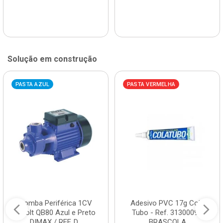
Solução em construção
PASTA AZUL
PASTA VERMELHA
Bomba Periférica 1CV
Adesivo PVC 17g Cola
Bivolt QB80 Azul e Preto
Tubo - Ref. 3130009 -
DIMAX / REF. D...
BRASCOLA