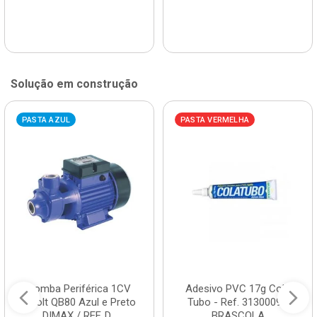
Solução em construção
PASTA AZUL
PASTA VERMELHA
Bomba Periférica 1CV
Adesivo PVC 17g Cola
Bivolt QB80 Azul e Preto
Tubo - Ref. 3130009 -
DIMAX / REF. D...
BRASCOLA