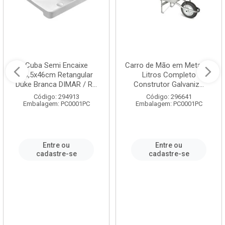
Cuba Semi Encaixe
Carro de Mão em Metal 60
58,5x46cm Retangular
Litros Completo
Duke Branca DIMAR / R...
Construtor Galvaniz...
Código: 294913
Código: 296641
Embalagem: PC0001PC
Embalagem: PC0001PC
Entre ou
Entre ou
cadastre-se
cadastre-se