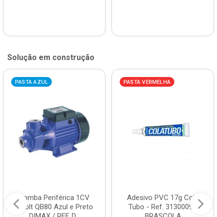
Solução em construção
PASTA AZUL
PASTA VERMELHA
Bomba Periférica 1CV
Adesivo PVC 17g Cola
Bivolt QB80 Azul e Preto
Tubo - Ref. 3130009 -
DIMAX / REF. D...
BRASCOLA