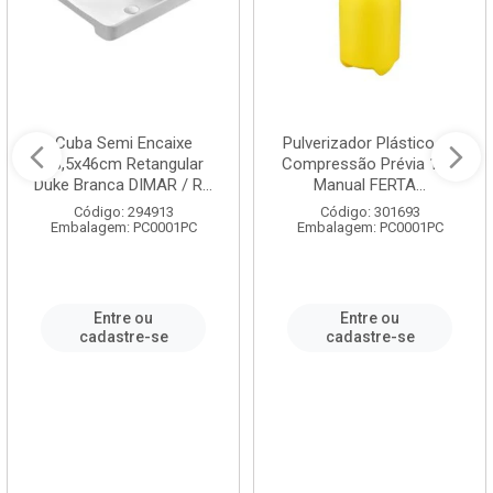
Cuba Semi Encaixe
Pulverizador Plástico de
58,5x46cm Retangular
Compressão Prévia 1,5L
Duke Branca DIMAR / R...
Manual FERTA...
Código: 294913
Código: 301693
Embalagem: PC0001PC
Embalagem: PC0001PC
Entre ou
Entre ou
cadastre-se
cadastre-se