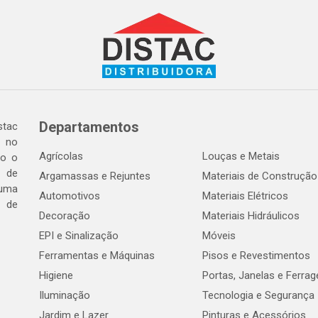
Departamentos
tac
a no
Agrícolas
Louças e Metais
do o
 de
Argamassas e Rejuntes
Materiais de Construção
 uma
Automotivos
Materiais Elétricos
e de
Decoração
Materiais Hidráulicos
EPI e Sinalização
Móveis
Ferramentas e Máquinas
Pisos e Revestimentos
Higiene
Portas, Janelas e Ferra
Iluminação
Tecnologia e Segurança
Jardim e Lazer
Pinturas e Acessórios