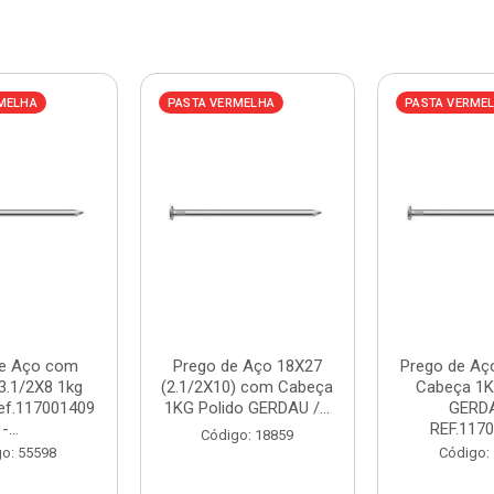
MELHA
PASTA VERMELHA
PASTA VERME
de Aço com
Prego de Aço 18X27
Prego de Aç
3.1/2X8 1kg
(2.1/2X10) com Cabeça
Cabeça 1K
Ref.117001409
1KG Polido GERDAU /...
GERDA
-...
REF.1170
Código: 18859
o: 55598
Código: