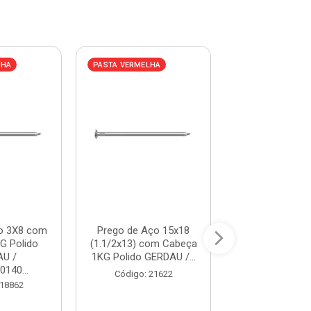
LHA
PASTA VERMELHA
PASTA VERMELHA
o 3X8 com
Prego de Aço 15x18
Prego de Aço
G Polido
(1.1/2x13) com Cabeça
(1.1/2x12) com
U /
1KG Polido GERDAU /...
1KG Polido GER
0140...
Código: 21622
Código: 25
 18862