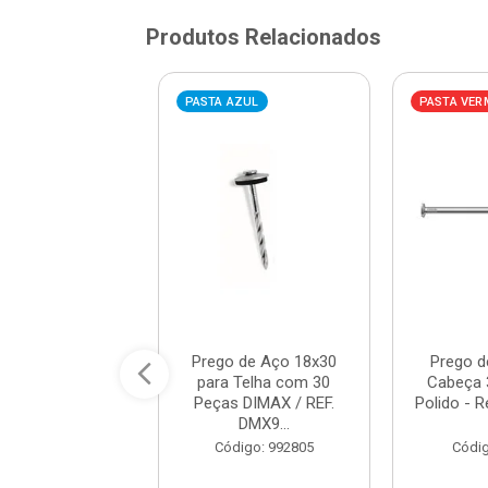
Produtos Relacionados
VERMELHA
PASTA AZUL
PASTA VER
 de Aço 16x21
Prego de Aço 18x30
Prego 
 com Cabeça 1KG
para Telha com 30
Cabeça 
 GERDAU / REF...
Peças DIMAX / REF.
Polido - 
DMX9...
digo: 21623
Código: 992805
Códig