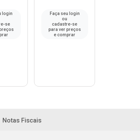
 login
Faça seu login
Faça seu l
u
ou
ou
re-se
cadastre-se
cadastre-
 preços
para ver preços
para ver pr
prar
e comprar
e compr
Notas Fiscais