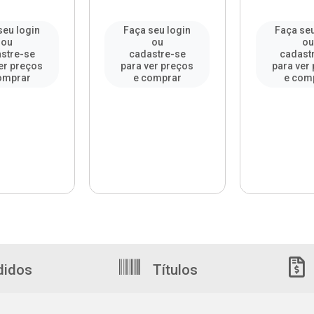
seu login
Faça seu login
Faça seu
ou
ou
o
stre-se
cadastre-se
cadast
er preços
para ver preços
para ver
omprar
e comprar
e com
didos
Títulos