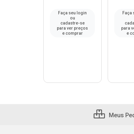
a seu login
Faça seu login
Faça 
ou
ou
adastre-se
cadastre-se
cada
a ver preços
para ver preços
para v
e comprar
e comprar
e c
Meus Pe