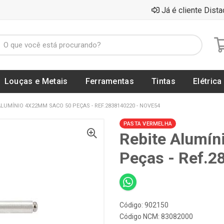
Já é cliente Dista
Louças e Metais
Ferramentas
Tintas
Elétrica
ALUMÍNIO 4X22MM SACO 50 PEÇAS - REF.2838140220 - NOVE54
PASTA VERMELHA
Rebite Alumí
Peças - Ref.
Código: 902150
Código NCM: 83082000