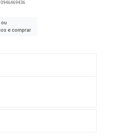
893946469436
 ou
ços e comprar