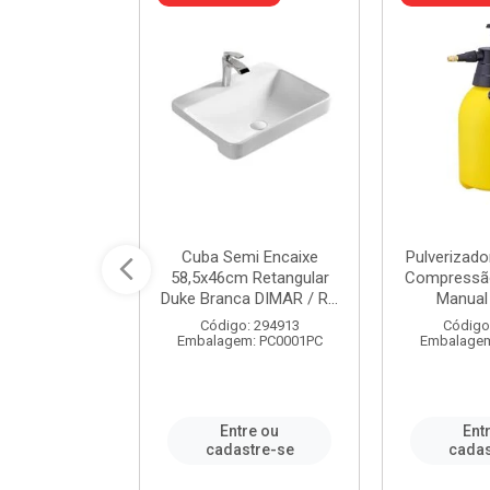
 Rede Aço
Cuba Semi Encaixe
Pulverizado
0 Zincado 12
58,5x46cm Retangular
Compressão
f.91610 - ...
Duke Branca DIMAR / R...
Manual 
o: 18790
Código: 294913
Código
m: SC0012PA
Embalagem: PC0001PC
Embalagem
re ou
Entre ou
Ent
stre-se
cadastre-se
cadas