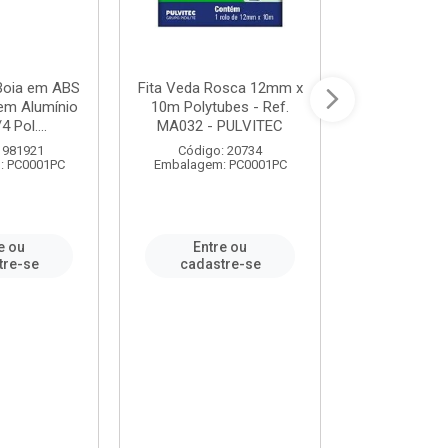
 Boia em ABS
Fita Veda Rosca 12mm x
Tê Soldável
em Alumínio
10m Polytubes - Ref.
Ref.222002
4 Pol....
MA032 - PULVITEC
 981921
Código: 20734
Código:
: PC0001PC
Embalagem: PC0001PC
Embalagem:
e ou
Entre ou
Entr
tre-se
cadastre-se
cadast