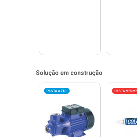
Solução em construção
ELHA
PASTA AZUL
PASTA VERM