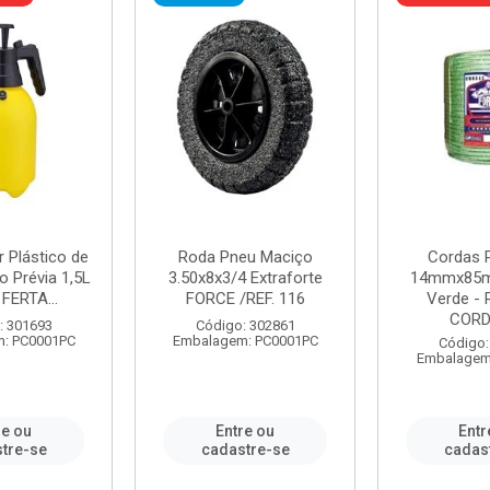
r Plástico de
Roda Pneu Maciço
Cordas P
 Prévia 1,5L
3.50x8x3/4 Extraforte
14mmx85m
FERTA...
FORCE /REF. 116
Verde - 
CORDA
: 301693
Código: 302861
: PC0001PC
Embalagem: PC0001PC
Código:
Embalagem
re ou
Entre ou
Entr
tre-se
cadastre-se
cadas