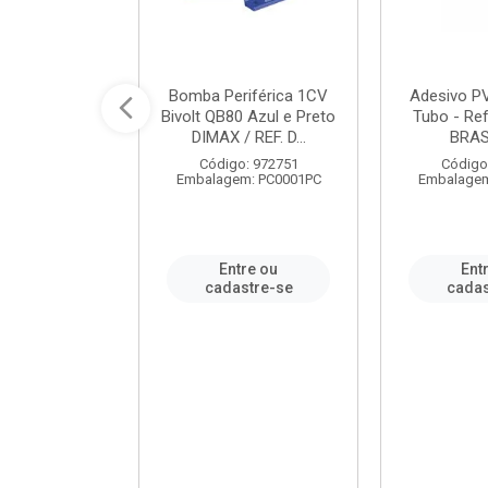
ável em PVC
Bomba Periférica 1CV
Adesivo P
ORTLEV / REF.
Bivolt QB80 Azul e Preto
Tubo - Ref
10129
DIMAX / REF. D...
BRA
: 995336
Código: 972751
Código
m: PC0001PC
Embalagem: PC0001PC
Embalagem
re ou
Entre ou
Ent
stre-se
cadastre-se
cadas