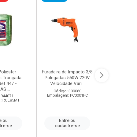
oliéster
Furadeira de Impacto 3/8
Tomada em B
 Trançada
Polegadas 550W 220V
2P+T 20A Ne
Ref.447 -
Velocidade Vari...
/ REF. 
S ...
Código: 309060
Código:
Embalagem: PC0001PC
Embalagem:
 944071
: ROL85MT
e ou
Entre ou
Entr
tre-se
cadastre-se
cadast