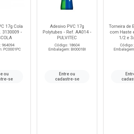
VC 17g Cola
Adesivo PVC 17g
Torneira de
. 3130009 -
Polytubes - Ref. AA014 -
com Haste 
SCOLA
PULVITEC
1/2 e 3/
: 964094
Código: 18604
Código:
: PC0001PC
Embalagem: BI0001BI
Embalagem
re ou
Entre ou
Entr
tre-se
cadastre-se
cadas