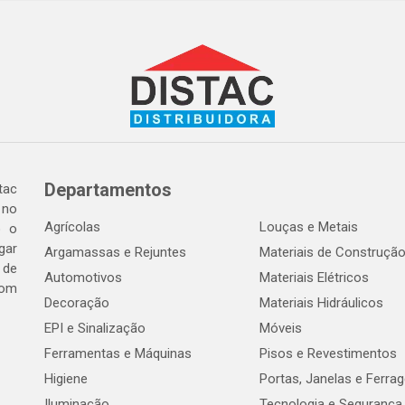
Departamentos
tac
 no
Agrícolas
Louças e Metais
o o
gar
Argamassas e Rejuntes
Materiais de Construçã
 de
Automotivos
Materiais Elétricos
com
Decoração
Materiais Hidráulicos
EPI e Sinalização
Móveis
Ferramentas e Máquinas
Pisos e Revestimentos
Higiene
Portas, Janelas e Ferra
Iluminação
Tecnologia e Segurança