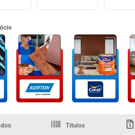
ócio
idos
Títulos