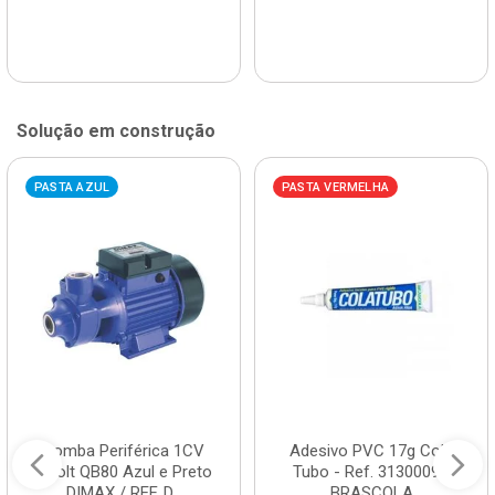
Solução em construção
PASTA AZUL
PASTA VERMELHA
Bomba Periférica 1CV
Adesivo PVC 17g Cola
Bivolt QB80 Azul e Preto
Tubo - Ref. 3130009 -
DIMAX / REF. D...
BRASCOLA