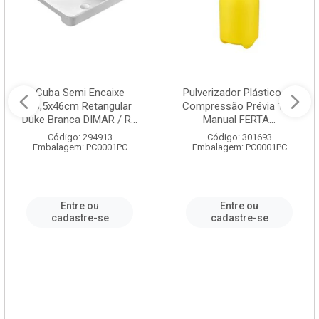
Cuba Semi Encaixe
Pulverizador Plástico de
58,5x46cm Retangular
Compressão Prévia 1,5L
Duke Branca DIMAR / R...
Manual FERTA...
Código: 294913
Código: 301693
Embalagem: PC0001PC
Embalagem: PC0001PC
Entre ou
Entre ou
cadastre-se
cadastre-se