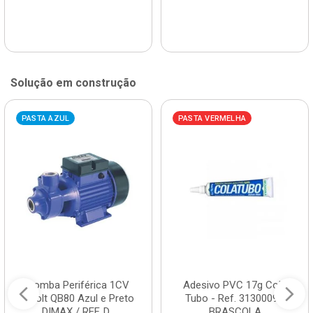
Solução em construção
PASTA AZUL
PASTA VERMELHA
Bomba Periférica 1CV
Adesivo PVC 17g Cola
Bivolt QB80 Azul e Preto
Tubo - Ref. 3130009 -
DIMAX / REF. D...
BRASCOLA