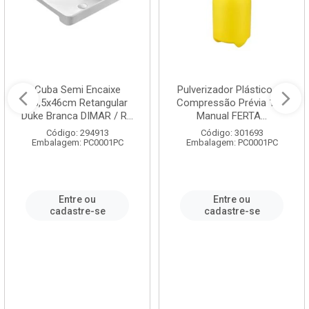
Cuba Semi Encaixe
Pulverizador Plástico de
58,5x46cm Retangular
Compressão Prévia 1,5L
Duke Branca DIMAR / R...
Manual FERTA...
Código: 294913
Código: 301693
Embalagem: PC0001PC
Embalagem: PC0001PC
Entre ou
Entre ou
cadastre-se
cadastre-se