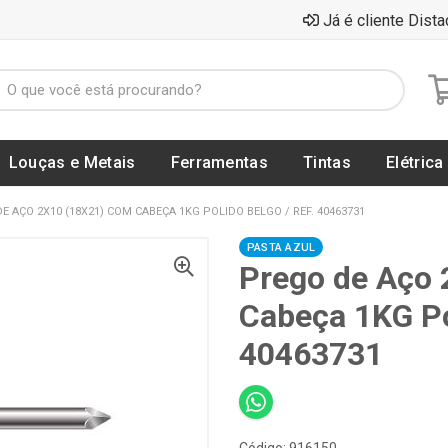
Já é cliente Dista
Louças e Metais
Ferramentas
Tintas
Elétrica
E AÇO 2X10 (18X21) COM CABEÇA 1KG POLIDO BELGO / REF. 40463731
PASTA AZUL
Prego de Aço 
Cabeça 1KG Po
40463731