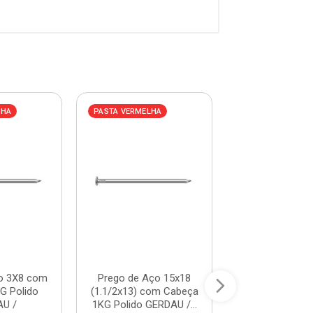
LHA
PASTA VERMELHA
PASTA VERMELHA
o 3X8 com
Prego de Aço 15x18
Prego de Aço
G Polido
(1.1/2x13) com Cabeça
(1.1/2x12) com
U /
1KG Polido GERDAU /...
1KG Polido GER