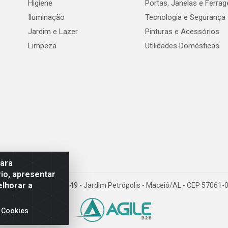
Higiene
Portas, Janelas e Ferra
Iluminação
Tecnologia e Segurança
Jardim e Lazer
Pinturas e Acessórios
Limpeza
Utilidades Domésticas
para
io, apresentar
elhorar a
val de Góes Monteiro, 7049 - Jardim Petrópolis - Maceió/AL - CEP 5706
 Cookies