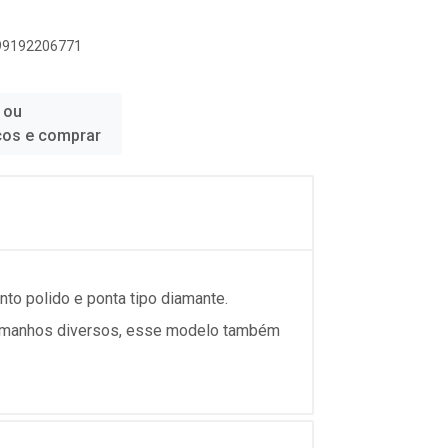
899192206771
 ou
ços e comprar
to polido e ponta tipo diamante.
 tamanhos diversos, esse modelo também