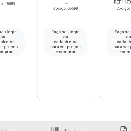
-...
REF.1170
o: 18859
Código: 55598
Código:
seu login
Faça seu login
Faça seu
ou
ou
o
stre-se
cadastre-se
cadast
er preços
para ver preços
para ver
omprar
e comprar
e com