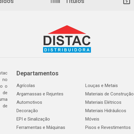
didos
Títulos
Departamentos
tac
a no
Agrícolas
Louças e Metais
do o
 de
Argamassas e Rejuntes
Materiais de Construção
 uma
Automotivos
Materiais Elétricos
e de
Decoração
Materiais Hidráulicos
EPI e Sinalização
Móveis
Ferramentas e Máquinas
Pisos e Revestimentos