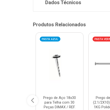
Dados Técnicos
Produtos Relacionados
VERMELHA
PASTA AZUL
PASTA VER
 de Aço 21x45
Prego de Aço 18x30
Prego d
com Cabeça 1KG
para Telha com 30
(2.1/2X10
GERDAU / REF....
Peças DIMAX / REF.
1KG Polid