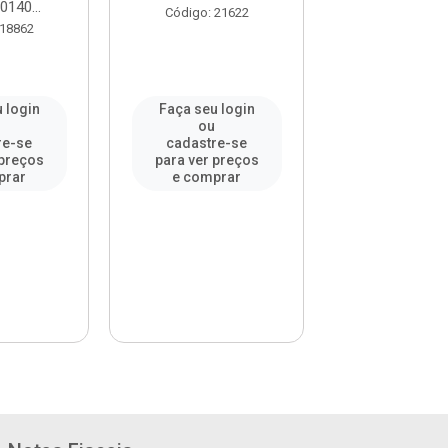
0140...
Código: 21622
Código: 25
 18862
 login
Faça seu login
Faça seu l
u
ou
ou
re-se
cadastre-se
cadastre-
 preços
para ver preços
para ver pr
prar
e comprar
e compr