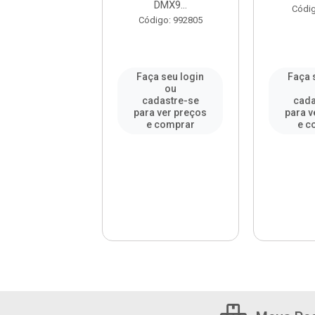
DMX9...
digo: 74164
Códig
Código: 992805
a seu login
Faça seu login
Faça 
ou
ou
adastre-se
cadastre-se
cada
a ver preços
para ver preços
para v
e comprar
e comprar
e c