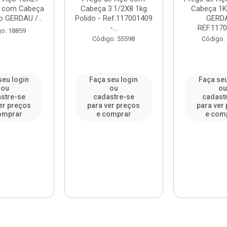
) com Cabeça
Cabeça 3.1/2X8 1kg
Cabeça 1K
o GERDAU /...
Polido - Ref.117001409
GERDA
-...
REF.1170
o: 18859
Código: 55598
Código:
seu login
Faça seu login
Faça seu
ou
ou
o
stre-se
cadastre-se
cadast
er preços
para ver preços
para ver
omprar
e comprar
e com