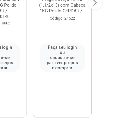
G Polido
(1.1/2x13) com Cabeça
(22x54) com 
U /
1KG Polido GERDAU /...
1KG Polido G
0140...
REF....
Código: 21622
 18862
Código: 55
 login
Faça seu login
Faça seu l
u
ou
ou
re-se
cadastre-se
cadastre-
 preços
para ver preços
para ver pr
prar
e comprar
e compr