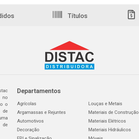
didos
Títulos
Departamentos
tac
a no
Agrícolas
Louças e Metais
do o
 de
Argamassas e Rejuntes
Materiais de Construção
 uma
Automotivos
Materiais Elétricos
e de
Decoração
Materiais Hidráulicos
EPI e Sinalização
Móveis