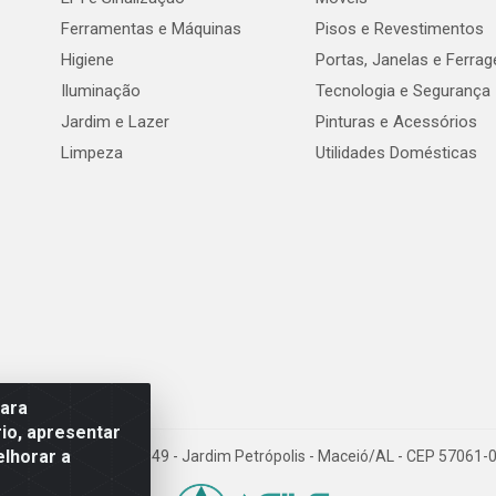
Ferramentas e Máquinas
Pisos e Revestimentos
Higiene
Portas, Janelas e Ferra
Iluminação
Tecnologia e Segurança
Jardim e Lazer
Pinturas e Acessórios
Limpeza
Utilidades Domésticas
para
io, apresentar
elhorar a
val de Góes Monteiro, 7049 - Jardim Petrópolis - Maceió/AL - CEP 5706