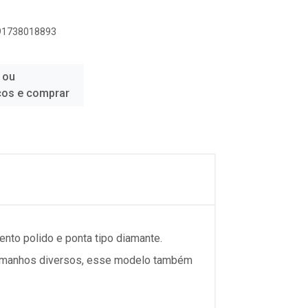
891738018893
 ou
ços e comprar
nto polido e ponta tipo diamante.
 tamanhos diversos, esse modelo também