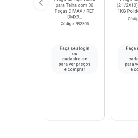
com Cabeça 1KG
para Telha com 30
(2.1/2X10
GERDAU / REF....
Peças DIMAX / REF.
1KG Polid
DMX9...
digo: 74164
Códig
Código: 992805
a seu login
Faça seu login
Faça 
ou
ou
adastre-se
cadastre-se
cada
a ver preços
para ver preços
para v
e comprar
e comprar
e c