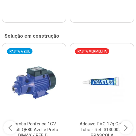
Solução em construção
PASTA AZUL
PASTA VERMELHA
Bomba Periférica 1CV
Adesivo PVC 17g Cola
Bivolt QB80 Azul e Preto
Tubo - Ref. 3130009 -
DIMAX / REF. D...
BRASCOLA