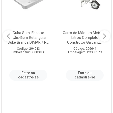
Cuba Semi Encaixe
Carro de Mão em Metal 60
58,5x46cm Retangular
Litros Completo
Duke Branca DIMAR / R...
Construtor Galvaniz...
Código: 294913
Código: 296641
Embalagem: PC0001PC
Embalagem: PC0001PC
Entre ou
Entre ou
cadastre-se
cadastre-se