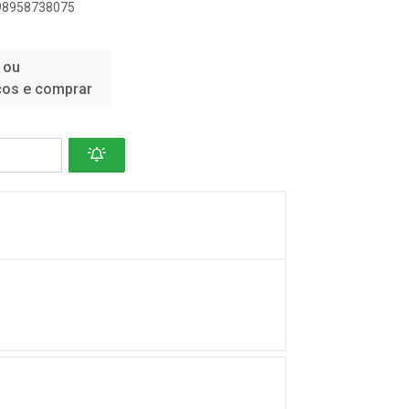
898958738075
 ou
ços e comprar