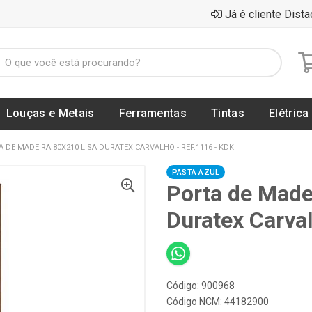
Já é cliente Dista
Louças e Metais
Ferramentas
Tintas
Elétrica
 DE MADEIRA 80X210 LISA DURATEX CARVALHO - REF.1116 - KDK
PASTA AZUL
Porta de Made
Duratex Carva
Código: 900968
Código NCM: 44182900