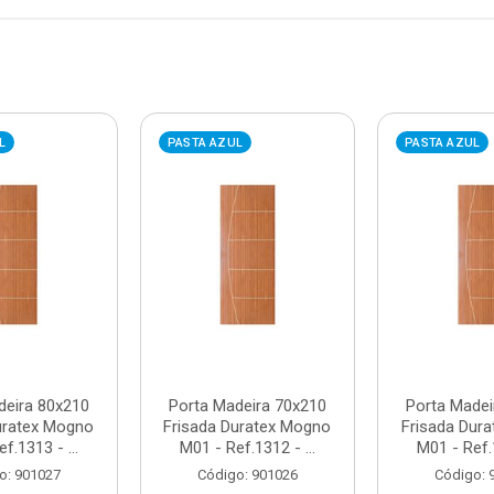
L
PASTA AZUL
PASTA AZUL
deira 80x210
Porta Madeira 70x210
Porta Madei
uratex Mogno
Frisada Duratex Mogno
Frisada Dur
f.1313 - ...
M01 - Ref.1312 - ...
M01 - Ref.1
o: 901027
Código: 901026
Código: 