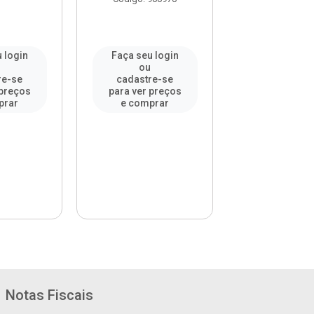
 login
Faça seu login
Faça seu l
u
ou
ou
re-se
cadastre-se
cadastre-
 preços
para ver preços
para ver pr
prar
e comprar
e compr
Notas Fiscais