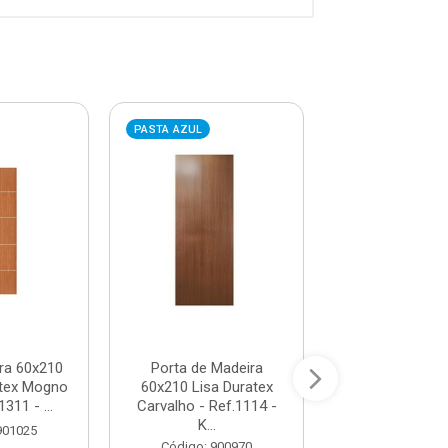
PASTA AZUL
PASTA VERMELHA
ra 60x210
Porta de Madeira
Porta de Ma
atex Mogno
60x210 Lisa Duratex
70x210 Lisa Ca
311 - ...
Carvalho - Ref.1114 -
Ref.1041 -
K...
901025
Código: 96
Código: 900970