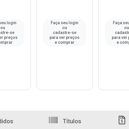
seu login
Faça seu login
Faça seu
ou
ou
o
stre-se
cadastre-se
cadast
er preços
para ver preços
para ver
omprar
e comprar
e com
didos
Títulos