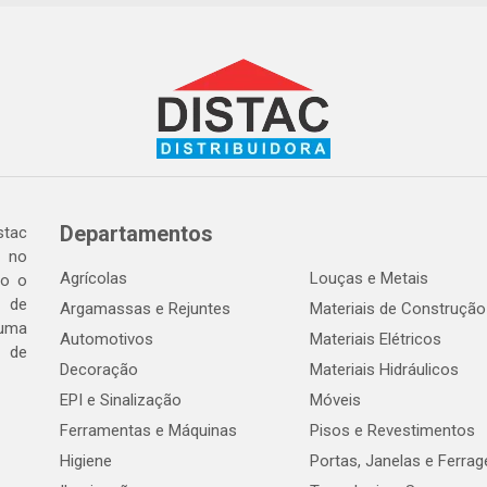
Departamentos
tac
a no
Agrícolas
Louças e Metais
do o
 de
Argamassas e Rejuntes
Materiais de Construção
 uma
Automotivos
Materiais Elétricos
e de
Decoração
Materiais Hidráulicos
EPI e Sinalização
Móveis
Ferramentas e Máquinas
Pisos e Revestimentos
Higiene
Portas, Janelas e Ferra