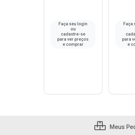
a seu login
Faça seu login
Faça 
ou
ou
adastre-se
cadastre-se
cada
a ver preços
para ver preços
para v
e comprar
e comprar
e c
Meus Pe