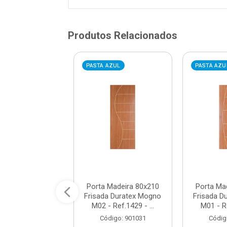
Produtos Relacionados
VERMELHA
PASTA AZUL
PASTA AZU
a de Madeira
Porta Madeira 80x210
Porta Ma
 Frisada Mogno
Frisada Duratex Mogno
Frisada D
 - Ref.1058 -
M02 - Ref.1429 - ...
M01 - Re
CLM
Código: 901031
Códig
digo: 967365