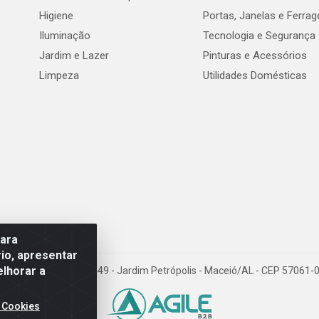
Higiene
Portas, Janelas e Ferra
Iluminação
Tecnologia e Segurança
Jardim e Lazer
Pinturas e Acessórios
Limpeza
Utilidades Domésticas
para
io, apresentar
elhorar a
val de Góes Monteiro, 7049 - Jardim Petrópolis - Maceió/AL - CEP 5706
 Cookies