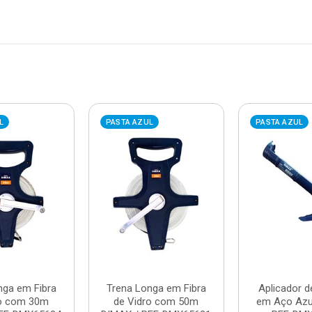
L
PASTA AZUL
PASTA AZUL
nga em Fibra
Trena Longa em Fibra
Aplicador d
ro com 30m
de Vidro com 50m
em Aço Azu