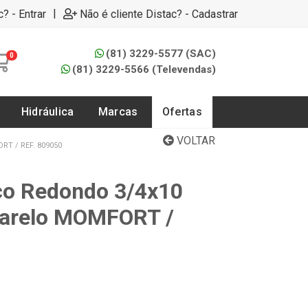
|
c? - Entrar
Não é cliente Distac? - Cadastrar
(81) 3229-5577 (SAC)
0
(81) 3229-5566 (Televendas)
Hidráulica
Marcas
Ofertas
VOLTAR
T / REF. 809050
ço Redondo 3/4x10
arelo MOMFORT /