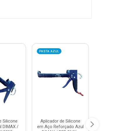
PASTA AZUL
PASTA AZUL
e Silicone
Aplicador de Silicone
Estilete Plást
l DIMAX /
em Aço Reforçado Azul
DIMAX / REF. 