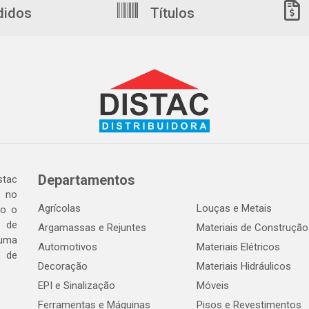
didos
Títulos
Departamentos
tac
a no
Agrícolas
Louças e Metais
do o
 de
Argamassas e Rejuntes
Materiais de Construção
 uma
Automotivos
Materiais Elétricos
e de
Decoração
Materiais Hidráulicos
EPI e Sinalização
Móveis
Ferramentas e Máquinas
Pisos e Revestimentos