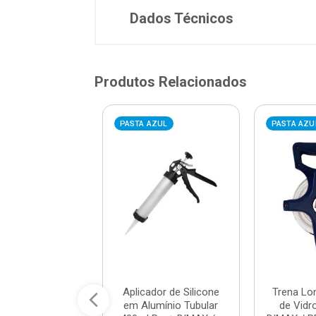
Dados Técnicos
Produtos Relacionados
AZUL
PASTA AZUL
PASTA AZU
adeira em Aço
Aplicador de Silicone
Trena Lo
o 18mmx10 Azul
em Alumínio Tubular
de Vid