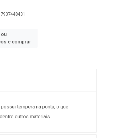
897937448431
 ou
ços e comprar
 possui têmpera na ponta, o que
dentre outros materiais.