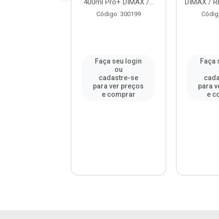
/ REF. DMX83567
400ml Pro+ DIMAX /...
DIMAX / R
digo: 973970
Código: 300199
Códig
a seu login
Faça seu login
Faça 
ou
ou
adastre-se
cadastre-se
cada
a ver preços
para ver preços
para v
e comprar
e comprar
e c