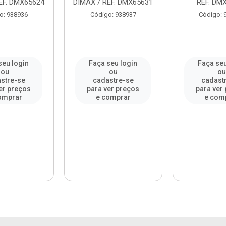
EF. DMX65624
DIMAX / REF. DMX65631
REF. DM
o: 938936
Código: 938937
Código: 
seu login
Faça seu login
Faça seu
ou
ou
o
stre-se
cadastre-se
cadast
er preços
para ver preços
para ver
omprar
e comprar
e com