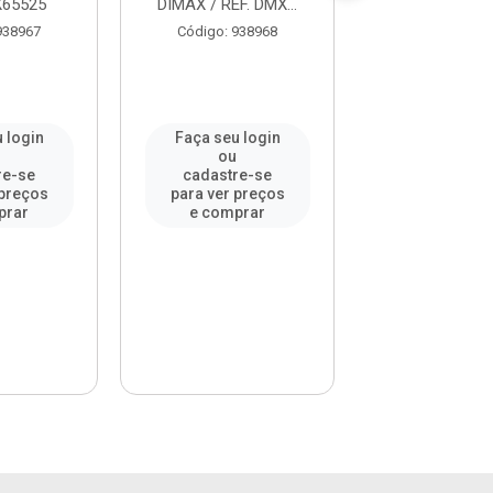
X65525
DIMAX / REF. DMX...
938967
Código: 938968
Código: 93
 login
Faça seu login
Faça seu l
u
ou
ou
re-se
cadastre-se
cadastre-
 preços
para ver preços
para ver pr
prar
e comprar
e compr