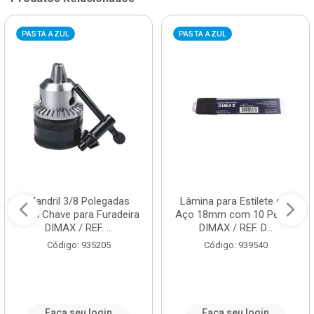
PASTA AZUL
PASTA AZUL
Mandril 3/8 Polegadas
Lâmina para Estilete em
com Chave para Furadeira
Aço 18mm com 10 Peças
DIMAX / REF. ...
DIMAX / REF. D...
Código: 935205
Código: 939540
Faça seu login
Faça seu login