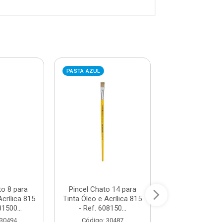
PASTA AZUL
PASTA AZUL
to 8 para
Pincel Chato 14 para
Pincel Chato 
Acrílica 815
Tinta Óleo e Acrílica 815
Tinta Óleo e Acr
81500...
- Ref. 608150...
- Ref. 60815
 30494
Código: 30487
Código: 30