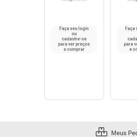
digo: 935610
a seu login
Faça seu login
Faça 
ou
ou
adastre-se
cadastre-se
cada
a ver preços
para ver preços
para v
e comprar
e comprar
e c
Meus Pe