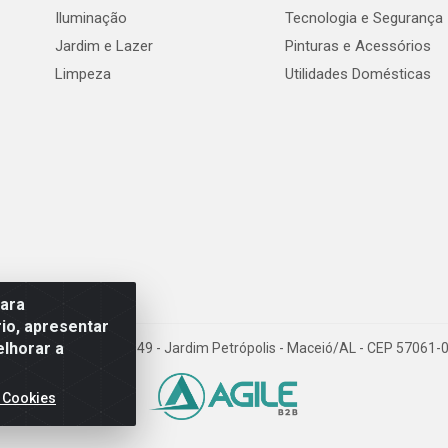
Iluminação
Tecnologia e Segurança
Jardim e Lazer
Pinturas e Acessórios
Limpeza
Utilidades Domésticas
para
io, apresentar
elhorar a
val de Góes Monteiro, 7049 - Jardim Petrópolis - Maceió/AL - CEP 5706
 Cookies