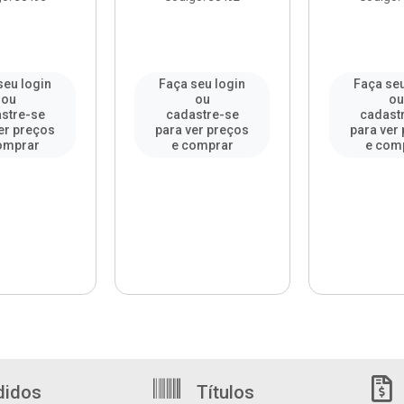
seu login
Faça seu login
Faça seu
ou
ou
o
stre-se
cadastre-se
cadast
er preços
para ver preços
para ver
omprar
e comprar
e com
didos
Títulos