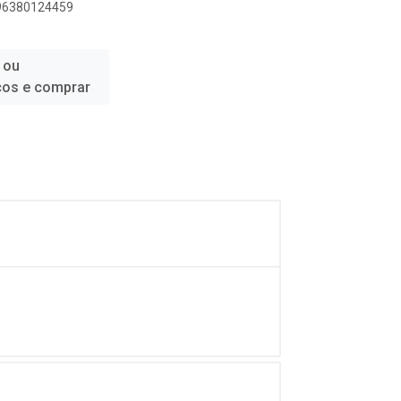
896380124459
 ou
ços e comprar