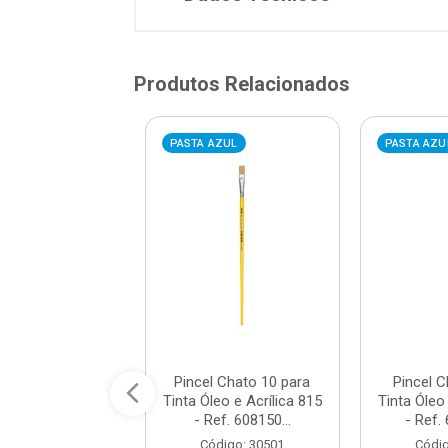
Produtos Relacionados
VERMELHA
PASTA AZUL
PASTA AZU
cel Chato 20
Pincel Chato 10 para
Pincel C
o/Acrílico -
Tinta Óleo e Acrílica 815
Tinta Óleo 
0/20 - PINCEIS
- Ref. 608150...
- Ref.
ATLAS S...
Código: 30501
Códig