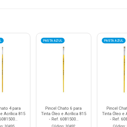
L
PASTA AZUL
PASTA AZUL
hato 4 para
Pincel Chato 6 para
Pincel Cha
e Acrílica 815
Tinta Óleo e Acrílica 815
Tinta Óleo e 
 6081500...
- Ref. 6081500...
- Ref. 60
o: 30495
Código: 30492
Código: