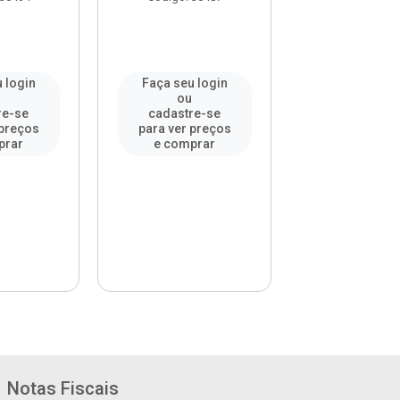
 login
Faça seu login
Faça seu l
u
ou
ou
re-se
cadastre-se
cadastre-
 preços
para ver preços
para ver pr
prar
e comprar
e compr
Notas Fiscais