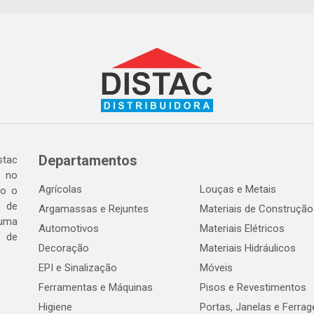
Departamentos
tac
a no
Agrícolas
Louças e Metais
do o
 de
Argamassas e Rejuntes
Materiais de Construção
 uma
Automotivos
Materiais Elétricos
e de
Decoração
Materiais Hidráulicos
EPI e Sinalização
Móveis
Ferramentas e Máquinas
Pisos e Revestimentos
Higiene
Portas, Janelas e Ferra