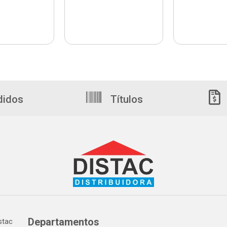
didos
Títulos
Departamentos
tac