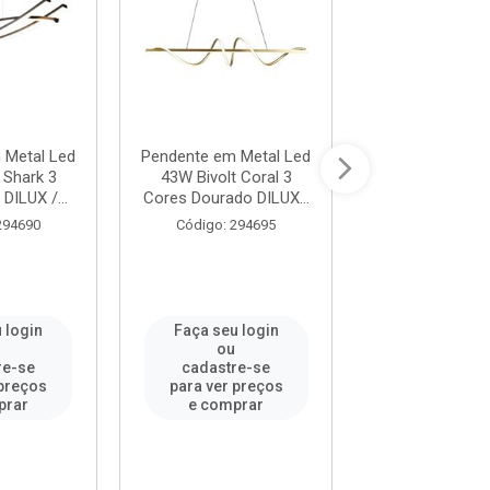
 Metal Led
Pendente em Metal Led
Pendente em Me
 Shark 3
43W Bivolt Coral 3
51W Bivolt Seal
DILUX /...
Cores Dourado DILUX...
Dourado e Pr
294690
Código: 294695
Código: 294
 login
Faça seu login
Faça seu l
ou
ou
re-se
cadastre-se
cadastre-
 preços
para ver preços
para ver pr
prar
e comprar
e compr