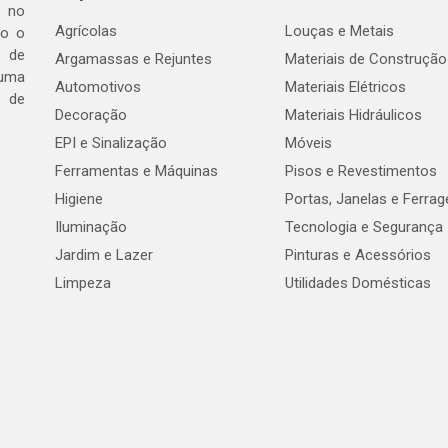
a no
Agrícolas
Louças e Metais
do o
 de
Argamassas e Rejuntes
Materiais de Construção
 uma
Automotivos
Materiais Elétricos
e de
Decoração
Materiais Hidráulicos
EPI e Sinalização
Móveis
Ferramentas e Máquinas
Pisos e Revestimentos
Higiene
Portas, Janelas e Ferra
Iluminação
Tecnologia e Segurança
Jardim e Lazer
Pinturas e Acessórios
Limpeza
Utilidades Domésticas