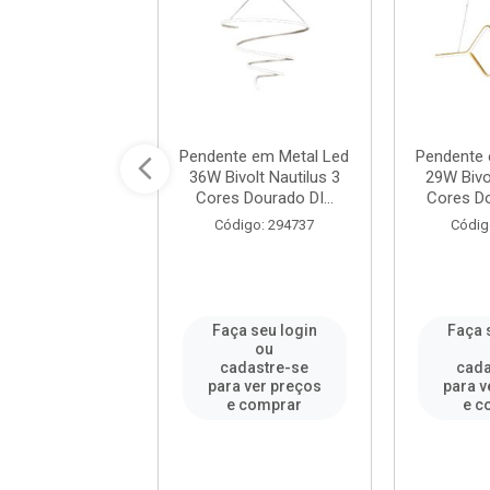
te em Metal Led
Pendente em Metal Led
Pendente 
olt Dory 3 Cores
36W Bivolt Nautilus 3
29W Bivo
ado DILUX ...
Cores Dourado DI...
Cores Do
digo: 294724
Código: 294737
Códig
a seu login
Faça seu login
Faça 
ou
ou
adastre-se
cadastre-se
cada
a ver preços
para ver preços
para v
 comprar
e comprar
e c