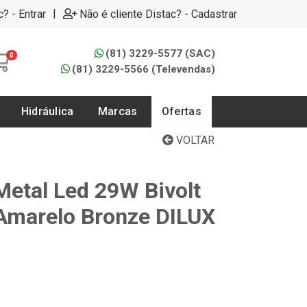
|
c? - Entrar
Não é cliente Distac? - Cadastrar
(81) 3229-5577 (SAC)
0
(81) 3229-5566 (Televendas)
Hidráulica
Marcas
Ofertas
VOLTAR
etal Led 29W Bivolt
Amarelo Bronze DILUX
3