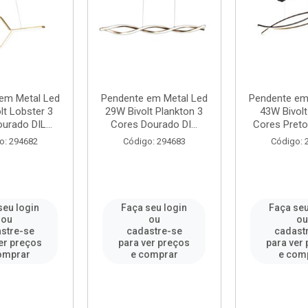
em Metal Led
Pendente em Metal Led
Pendente em
lt Lobster 3
29W Bivolt Plankton 3
43W Bivolt
urado DIL...
Cores Dourado DI...
Cores Preto 
o: 294682
Código: 294683
Código: 
seu login
Faça seu login
Faça seu
ou
ou
ou
stre-se
cadastre-se
cadast
er preços
para ver preços
para ver
omprar
e comprar
e com