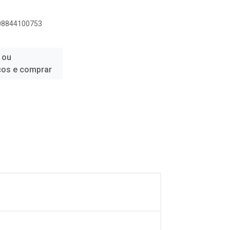
908844100753
 ou
ços e comprar