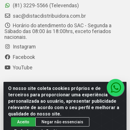
(81) 3229-5566 (Televendas)
sac@distacdistribuidora.com.br
Horário do atendimento do SAC - Segunda a
Sábado das 08:00 às 18:00hrs, exceto feriados
nacionais.
Instagram
Facebook
YouTube
O nosso site coleta cookies próprios e de
Distac Distribuidora - Av. Durval de Góes Monteiro, 7049 -
terceiros para proporcionar uma experiência
Jardim Petrópolis - Maceió/AL - CEP 57061-000 - CNPJ
personalizada ao usuário, apresentar publicidade
08.072.649/0001-20
relevante de acordo com o seu perfil e melhorar a
qualidade do nosso site.
Aceito
Negar não essenciais