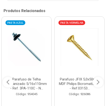
Produtos Relacionados
PASTA AZUL
PASTA VERMELHA
Parafuso de Telha
Parafuso JFIX 5,0x50mm
Galvanizado 5/16x110mm
MDF Philips Bicromatizado
- Ref. 3PA-110C - N...
- Ref.03153...
Código: 954045
Código: 926086