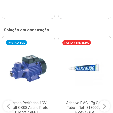
Solução em construção
PASTA AZUL
PASTA VERMELHA
Bomba Periférica 1CV
Adesivo PVC 17g Cola
Bivolt QB80 Azul e Preto
Tubo - Ref. 3130009 -
DIMAX / REF. D...
BRASCOLA