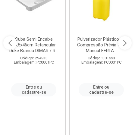
Cuba Semi Encaixe
Pulverizador Plástico de
58,5x46cm Retangular
Compressão Prévia 1,5L
Duke Branca DIMAR / R...
Manual FERTA...
Código: 294913
Código: 301693
Embalagem: PC0001PC
Embalagem: PC0001PC
Entre ou
Entre ou
cadastre-se
cadastre-se