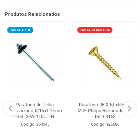
Produtos Relacionados
PASTA AZUL
PASTA VERMELHA
Parafuso de Telha
Parafuso JFIX 5,0x50mm
Galvanizado 5/16x110mm
MDF Philips Bicromatizado
- Ref. 3PA-110C - N...
- Ref.03153...
Código: 954045
Código: 926086