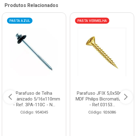
Produtos Relacionados
PASTA AZUL
PASTA VERMELHA
Parafuso de Telha
Parafuso JFIX 5,0x50mm
Galvanizado 5/16x110mm
MDF Philips Bicromatizado
- Ref. 3PA-110C - N...
- Ref.03153...
Código: 954045
Código: 926086