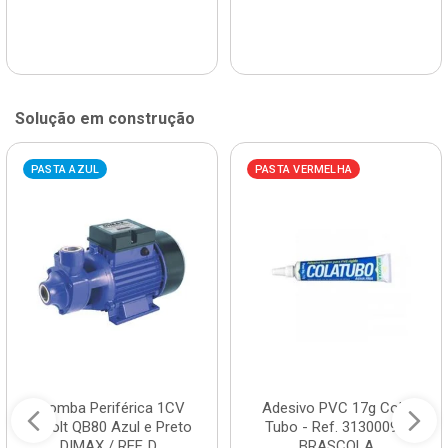
Solução em construção
PASTA AZUL
PASTA VERMELHA
Bomba Periférica 1CV
Adesivo PVC 17g Cola
Bivolt QB80 Azul e Preto
Tubo - Ref. 3130009 -
DIMAX / REF. D...
BRASCOLA