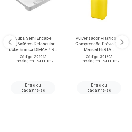
Cuba Semi Encaixe
Pulverizador Plástico de
58,5x46cm Retangular
Compressão Prévia 1,5L
Duke Branca DIMAR / R...
Manual FERTA...
Código: 294913
Código: 301693
Embalagem: PC0001PC
Embalagem: PC0001PC
Entre ou
Entre ou
cadastre-se
cadastre-se