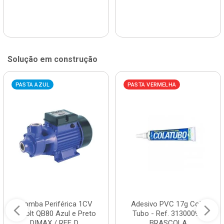
Solução em construção
PASTA AZUL
PASTA VERMELHA
Bomba Periférica 1CV
Adesivo PVC 17g Cola
Bivolt QB80 Azul e Preto
Tubo - Ref. 3130009 -
DIMAX / REF. D...
BRASCOLA