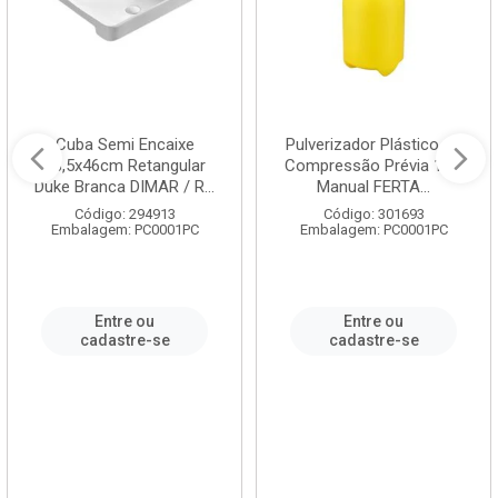
Cuba Semi Encaixe
Pulverizador Plástico de
58,5x46cm Retangular
Compressão Prévia 1,5L
Duke Branca DIMAR / R...
Manual FERTA...
Código: 294913
Código: 301693
Embalagem: PC0001PC
Embalagem: PC0001PC
Entre ou
Entre ou
cadastre-se
cadastre-se