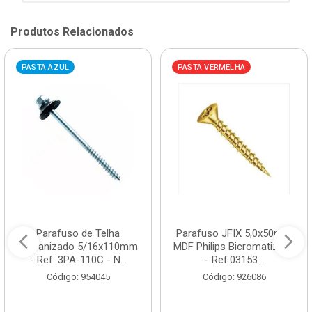
Produtos Relacionados
PASTA AZUL
PASTA VERMELHA
Parafuso de Telha
Parafuso JFIX 5,0x50mm
Galvanizado 5/16x110mm
MDF Philips Bicromatizado
- Ref. 3PA-110C - N...
- Ref.03153...
Código: 954045
Código: 926086