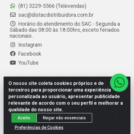
(81) 3229-5566 (Televendas)
sac@distacdistribuidora.com.br
Horário do atendimento do SAC - Segunda a
Sábado das 08:00 às 18:00hrs, exceto feriados
nacionais.
Instagram
Facebook
YouTube
O nosso site coleta cookies próprios e de
Distac Distribuidora - Av. Durval de Góes Monteiro, 7049
terceiros para proporcionar uma experiência
- Jardim Petrópolis - Maceió/AL - CEP 57061-000 - CNPJ
personalizada ao usuário, apresentar publicidade
08.072.649/0001-20
relevante de acordo com o seu perfil e melhorar a
qualidade do nosso site.
Aceito
Negar não essenciais
Preferências de Cookies