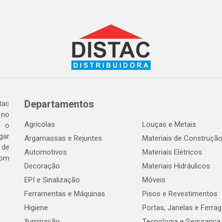
Departamentos
tac
 no
Agrícolas
Louças e Metais
o o
gar
Argamassas e Rejuntes
Materiais de Construçã
 de
Automotivos
Materiais Elétricos
com
Decoração
Materiais Hidráulicos
EPI e Sinalização
Móveis
Ferramentas e Máquinas
Pisos e Revestimentos
Higiene
Portas, Janelas e Ferra
Iluminação
Tecnologia e Segurança