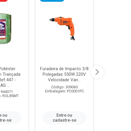
oliéster
Furadeira de Impacto 3/8
Tomada em B
 Trançada
Polegadas 550W 220V
2P+T 20A Ne
Ref.447 -
Velocidade Vari...
/ REF. 
S ...
Código: 309060
Código:
Embalagem: PC0001PC
Embalagem:
 944071
: ROL85MT
e ou
Entre ou
Entr
tre-se
cadastre-se
cadast