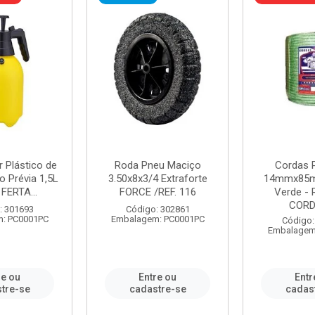
r Plástico de
Roda Pneu Maciço
Cordas P
 Prévia 1,5L
3.50x8x3/4 Extraforte
14mmx85m
FERTA...
FORCE /REF. 116
Verde - 
CORDA
: 301693
Código: 302861
: PC0001PC
Embalagem: PC0001PC
Código:
Embalagem
re ou
Entre ou
Entr
tre-se
cadastre-se
cadas