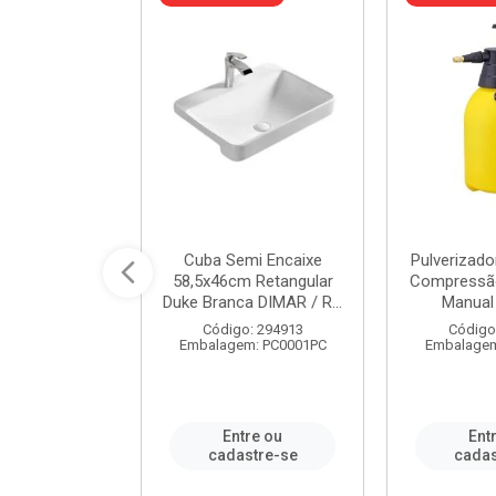
 Rede Aço
Cuba Semi Encaixe
Pulverizado
0 Zincado 12
58,5x46cm Retangular
Compressão
f.91610 - ...
Duke Branca DIMAR / R...
Manual 
o: 18790
Código: 294913
Código
m: SC0012PA
Embalagem: PC0001PC
Embalagem
re ou
Entre ou
Ent
stre-se
cadastre-se
cadas