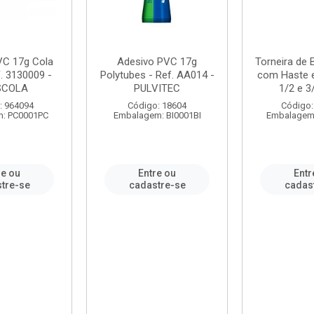
VC 17g Cola
Adesivo PVC 17g
Torneira de
. 3130009 -
Polytubes - Ref. AA014 -
com Haste 
SCOLA
PULVITEC
1/2 e 3/
: 964094
Código: 18604
Código:
: PC0001PC
Embalagem: BI0001BI
Embalagem
re ou
Entre ou
Entr
tre-se
cadastre-se
cadas