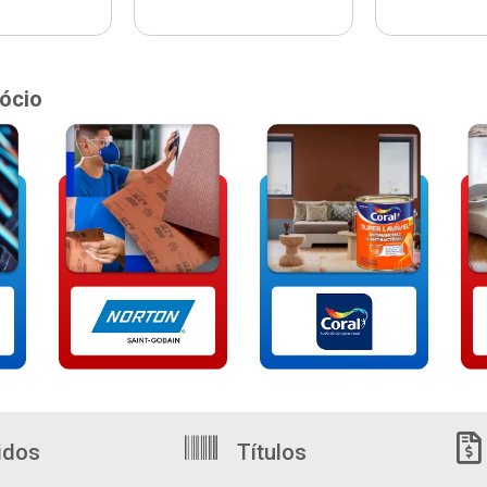
ócio
idos
Títulos