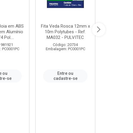
 Boia em ABS
Fita Veda Rosca 12mm x
Tê Soldável
em Alumínio
10m Polytubes - Ref.
Ref.222002
4 Pol....
MA032 - PULVITEC
 981921
Código: 20734
Código:
: PC0001PC
Embalagem: PC0001PC
Embalagem:
e ou
Entre ou
Entr
tre-se
cadastre-se
cadast