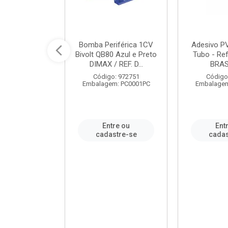
ável em PVC
Bomba Periférica 1CV
Adesivo P
ORTLEV / REF.
Bivolt QB80 Azul e Preto
Tubo - Ref
10129
DIMAX / REF. D...
BRA
: 995336
Código: 972751
Código
m: PC0001PC
Embalagem: PC0001PC
Embalagem
re ou
Entre ou
Ent
stre-se
cadastre-se
cadas