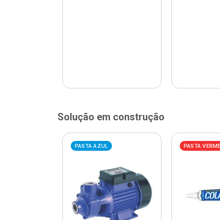
Solução em construção
ELHA
PASTA AZUL
PASTA VERM